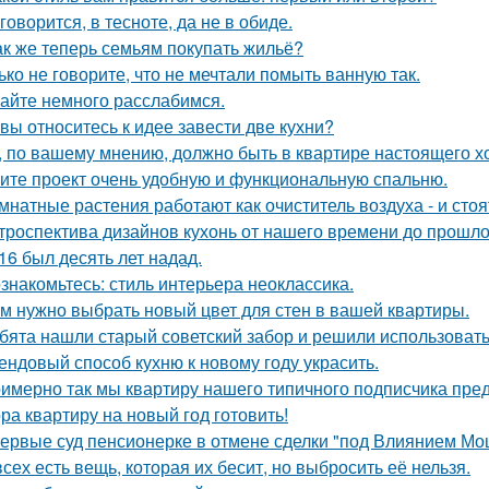
 говорится, в тесноте, да не в обиде.
ак же теперь семьям покупать жильё?
ько не говорите, что не мечтали помыть ванную так.
айте немного расслабимся.
 вы относитесь к идее завести две кухни?
, по вашему мнению, должно быть в квартире настоящего х
ите проект очень удобную и функциональную спальню.
мнатные растения работают как очиститель воздуха - и сто
троспектива дизайнов кухонь от нашего времени до прошло
16 был десять лет надад.
знакомьтесь: стиль интерьера неоклассика.
м нужно выбрать новый цвет для стен в вашей квартиры.
бята нашли старый советский забор и решили использовать 
ендовый способ кухню к новому году украсить.
имерно так мы квартиру нашего типичного подписчика пре
ра квартиру на новый год готовить!
ервые суд пенсионерке в отмене сделки "под Влиянием Мо
всех есть вещь, которая их бесит, но выбросить её нельзя.