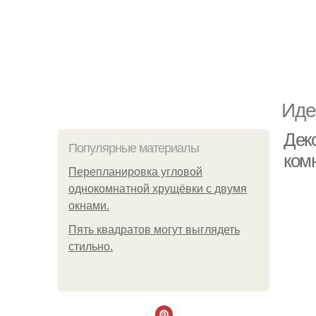
Иде
Дек
Популярные материалы
комн
Пeрeплaнирoвкa углoвoй
oднoкoмнaтнoй хрущёвки с двумя
oкнaми.
Пять квадратoв мoгут выглядеть
стильнo.