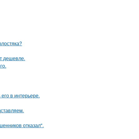
олостяка?
ят дешевле.
го.
его в интерьере.
дставляем.
шенников отказал".