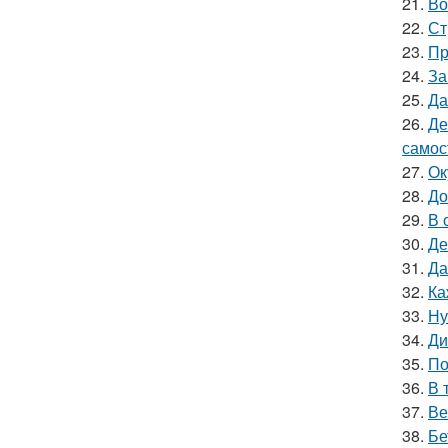
21.
Во
22.
Ст
23.
Пр
24.
За
25.
Да
26.
Де
самос
27.
Ок
28.
До
29.
В 
30.
Де
31.
Да
32.
Ка
33.
Ну
34.
Ди
35.
По
36.
В 
37.
Ве
38.
Бе