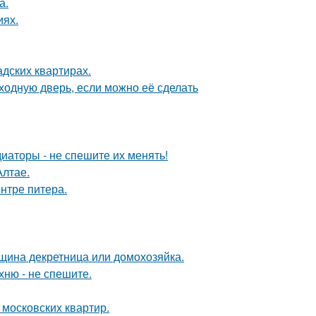
а.
иях.
дских квартирах.
ходную дверь, если можно её сделать
диаторы - не спешите их менять!
Алтае.
нтре питера.
нщина декретница или домохозяйка.
хню - не спешите.
 московских квартир.