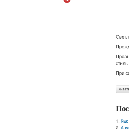
Светл
Прежд
Проан
стиль
При с
читат
Пос
1.
Как
2.
А к