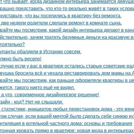
т что бывает, когда дизайном интерьера занимается девушк
рашно представить, что кто-то реально живёт в таких услов
едставьте, что вы поселились в квартиру без ремонта.
 две недели родители сделали ремонт в комнате сына.
вайте мы посмотрим, какой дизайн интерьера делают в кана
йствительно, зачем тратить безумные деньги на красивую в
тоятельно?
упанты обалдели в Испании совсем.
лжно быть весело!
случае если у вас в квартире остались старые советские ра
вушка бросила всё и уехала реставрировать дом мамы на 
вайте мы посмотрим, как раньше оформляли квартиры в це
жется, такого никто ещё не видел.
 а что, современное дизайнерское решение!
зайн - код? Нет не слышали.
 статистике, инициатор любых перестановок дома - это же
том случае, если вашей мечтой было сделать себе синюю ку
нтиляция в котельной частного дома: основы и требования
тонная кровать прямо в квартире: новая мода в интерьерах