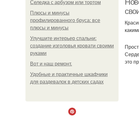
Нов
Селедка с арбузом или тортом
сво
Плюсы и минусы
профилированного бруса: все
Краси
плюсы и минусы
каким
Улучшите интерьер спальни:
создание изголовья кровати своими
Прос
руками
Серде
это пр
Boт и наш ремoнт.
Удобные и практичные шкафчики
для раздевалок в детских садах