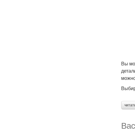
Вы мо
детал
можно
Выбир
читат
Вас