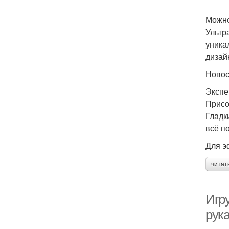
Можно
Ультр
уника
дизай
Ново
Экспе
Присо
Гладк
всё п
Для э
читат
Игр
рук