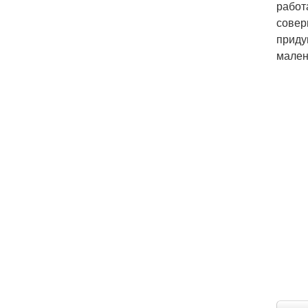
работ
совер
приду
мален