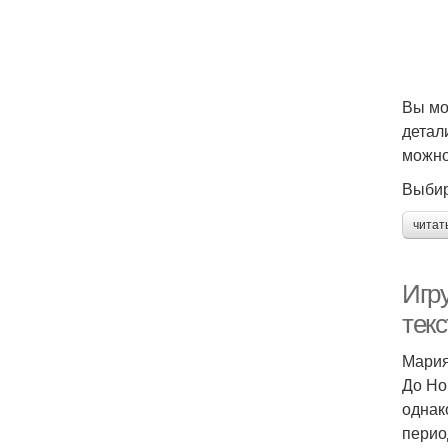
Вы мо
детал
можно
Выбир
читат
Игр
тек
Мария
До Но
однак
перио