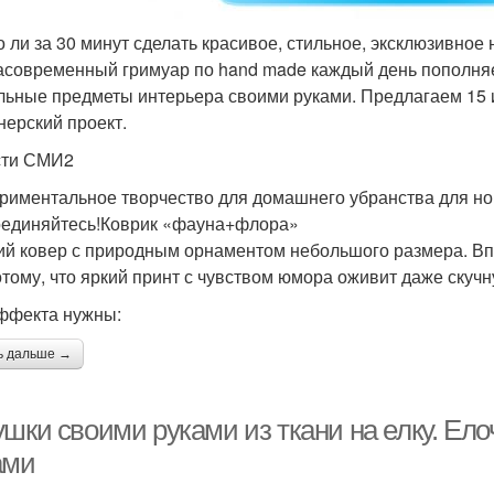
 ли за 30 минут сделать красивое, стильное, эксклюзивное 
асовременный гримуар по hand made каждый день пополняет
льные предметы интерьера своими руками. Предлагаем 15
нерский проект.
сти СМИ2
риментальное творчество для домашнего убранства для нов
единяйтесь!Коврик «фауна+флора»
ий ковер с природным орнаментом небольшого размера. Впе
отому, что яркий принт с чувством юмора оживит даже скучн
ффекта нужны:
ь дальше →
ушки своими руками из ткани на елку. Ел
ами