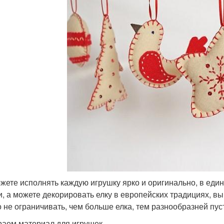
жете исполнять каждую игрушку ярко и оригинально, в един
и, а можете декорировать елку в европейских традициях, в
 не ограничивать, чем больше елка, тем разнообразней пус
аем материал для игрушек