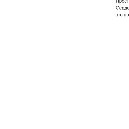
Прос
Серде
это пр