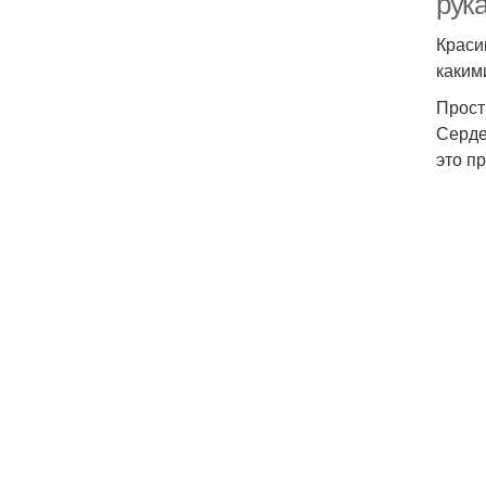
рук
Краси
каким
Прос
Серде
это пр