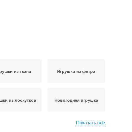
рушки из ткани
Игрушки из фетра
шки из лоскутков
Новогодняя игрушка
Показать все
Год в технике
Ёлочка в технике