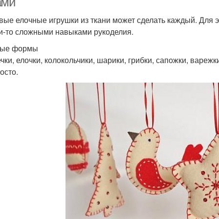
ами
вые елочные игрушки из ткани может сделать каждый. Для э
и-то сложными навыками рукоделия.
тые формы
чки, елочки, колокольчики, шарики, грибки, сапожки, варежк
осто.