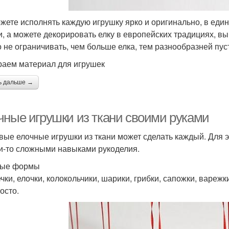
жете исполнять каждую игрушку ярко и оригинально, в един
и, а можете декорировать елку в европейских традициях, в
 не ограничивать, чем больше елка, тем разнообразней пус
аем материал для игрушек
ь дальше →
чные игрушки из ткани своими руками
вые елочные игрушки из ткани может сделать каждый. Для э
и-то сложными навыками рукоделия.
тые формы
чки, елочки, колокольчики, шарики, грибки, сапожки, варежк
осто.