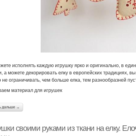
жете исполнять каждую игрушку ярко и оригинально, в един
и, а можете декорировать елку в европейских традициях, в
 не ограничивать, чем больше елка, тем разнообразней пус
аем материал для игрушек
ь дальше →
ушки своими руками из ткани на елку. Ел