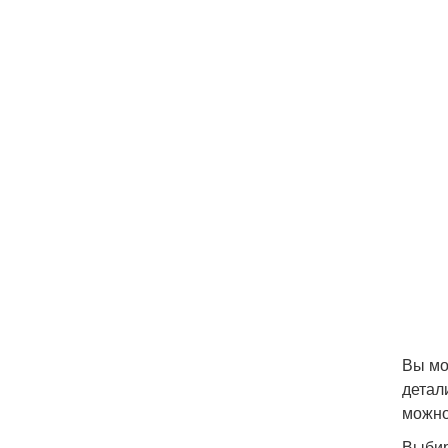
Вы мо
детал
можно
Выбир