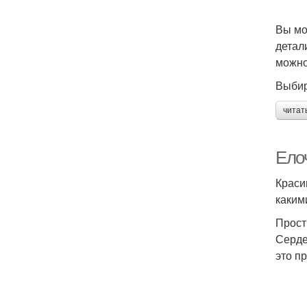
Вы мо
детал
можно
Выбир
читат
Ело
Краси
каким
Прос
Серде
это пр