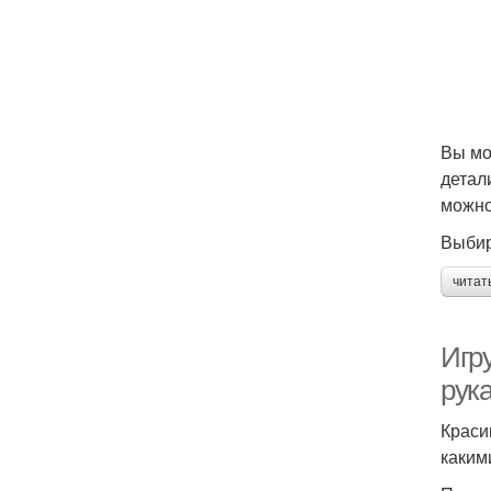
Вы мо
детал
можно
Выбир
читат
Игр
рук
Краси
каким