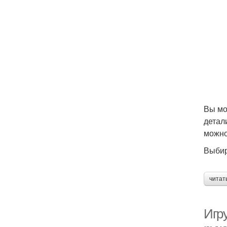
Вы мо
детал
можно
Выбир
читат
Игр