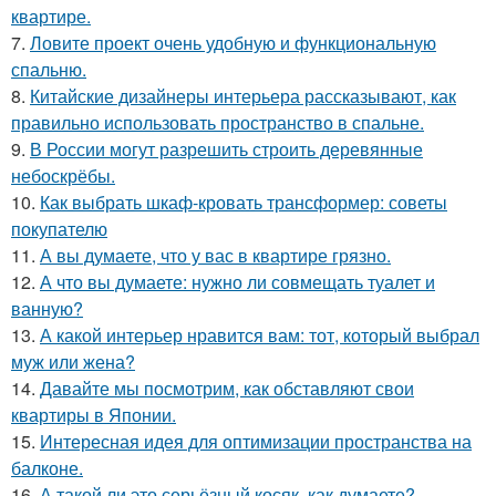
квартире.
7.
Ловите проект очень удобную и функциональную
спальню.
8.
Китайские дизайнеры интерьера рассказывают, как
правильно использовать пространство в спальне.
9.
В России могут разрешить строить деревянные
небоскрёбы.
10.
Как выбрать шкаф-кровать трансформер: советы
покупателю
11.
А вы думаете, что у вас в квартире грязно.
12.
А что вы думаете: нужно ли совмещать туалет и
ванную?
13.
А какой интерьер нравится вам: тот, который выбрал
муж или жена?
14.
Давайте мы посмотрим, как обставляют свои
квартиры в Японии.
15.
Интересная идея для оптимизации пространства на
балконе.
16.
А такой ли это серьёзный косяк, как думаете?