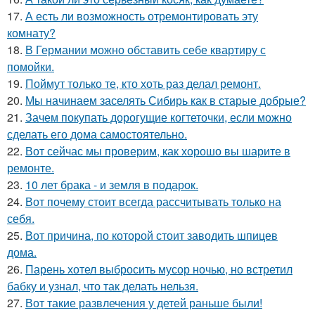
17.
А есть ли возможность отремонтировать эту
комнату?
18.
В Германии можно обставить себе квартиру с
помойки.
19.
Поймут только те, кто хоть раз делал ремонт.
20.
Мы начинаем заселять Сибирь как в старые добрые?
21.
Зачем покупать дорогущие когтеточки, если можно
сделать его дома самостоятельно.
22.
Вот сейчас мы проверим, как хорошо вы шарите в
ремонте.
23.
10 лет брака - и земля в подарок.
24.
Вот почему стоит всегда рассчитывать только на
себя.
25.
Вот причина, по которой стоит заводить шпицев
дома.
26.
Парень хотел выбросить мусор ночью, но встретил
бабку и узнал, что так делать нельзя.
27.
Вот такие развлечения у детей раньше были!