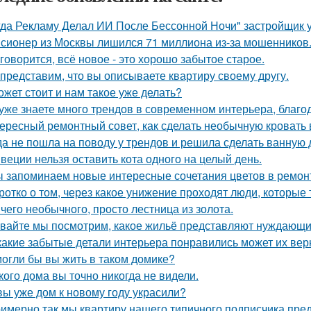
гда Рекламу Делал ИИ После Бессонной Ночи" застройщик 
сионер из Москвы лишился 71 миллиона из-за мошенников
 говорится, всё новое - это хорошо забытое старое.
представим, что вы описываете квартиру своему другу.
ожет стоит и нам такое уже делать?
уже знаете много трендов в современном интерьера, благо
ересный ремонтный совет, как сделать необычную кровать 
да не пошла на поводу у трендов и решила сделать ванную 
веции нельзя оставить кота одного на целый день.
 запоминаем новые интересные сочетания цветов в ремонте
ротко о том, через какое унижение проходят люди, которые 
чего необычного, просто лестница из золота.
вайте мы посмотрим, какое жильё представляют нуждающи
какие забытые детали интерьера понравились может их вер
огли бы вы жить в таком домике?
кого дома вы точно никогда не видели.
вы уже дом к новому году украсили?
имерно так мы квартиру нашего типичного подписчика пре