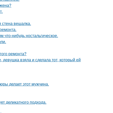
 жена?
т.
 стена вешалка.
 ремонта.
м что-нибудь ностальгическое.
ли.
лгого ремонта?
, девушка взяла и сделала тот, который ей
тюры делает этот мужчина.
ует деликатного подхода.