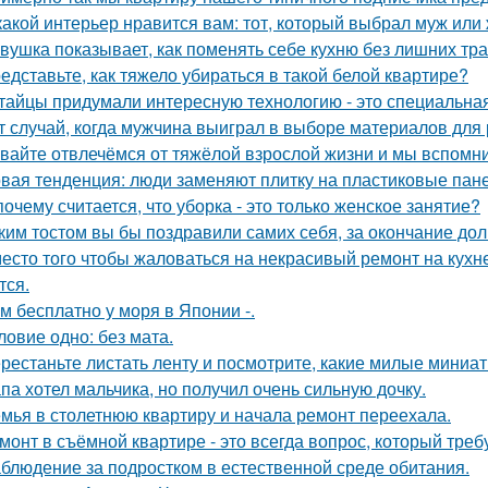
какой интерьер нравится вам: тот, который выбрал муж или
вушка показывает, как поменять себе кухню без лишних тра
едставьте, как тяжело убираться в такой белой квартире?
тайцы придумали интересную технологию - это специальная
т случай, когда мужчина выиграл в выборе материалов для
вайте отвлечёмся от тяжёлой взрослой жизни и мы вспомни
вая тенденция: люди заменяют плитку на пластиковые пане
почему считается, что уборка - это только женское занятие?
ким тостом вы бы поздравили самих себя, за окончание до
есто того чтобы жаловаться на некрасивый ремонт на кухне
тся.
м бесплатно у моря в Японии -.
ловие одно: без мата.
рестаньте листать ленту и посмотрите, какие милые миниа
па хотел мальчика, но получил очень сильную дочку.
мья в столетнюю квартиру и начала ремонт переехала.
монт в съёмной квартире - это всегда вопрос, который треб
блюдение за подростком в естественной среде обитания.