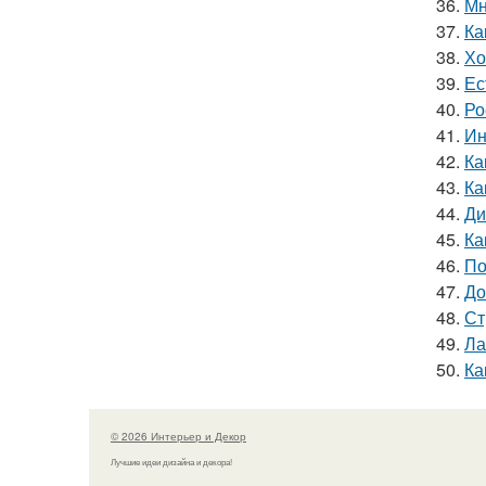
36.
Мн
37.
Ка
38.
Хо
39.
Ес
40.
Ро
41.
Ин
42.
Ка
43.
Ка
44.
Ди
45.
Ка
46.
По
47.
До
48.
Ст
49.
Ла
50.
Ка
© 2026 Интерьер и Декор
Лучшие идеи дизайна и декора!