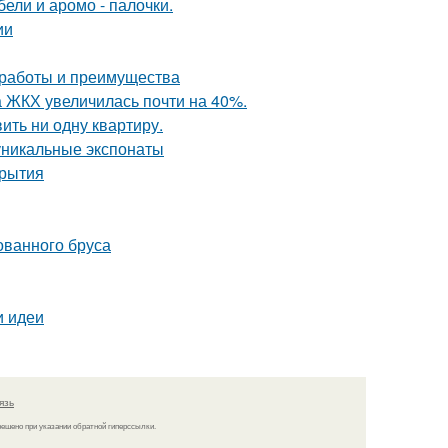
ели и аромо - палочки.
ии
 работы и преимущества
а ЖКХ увеличилась почти на 40%.
вить ни одну квартиру.
уникальные экспонаты
крытия
ованного бруса
и идеи
язь
решено при указании обратной гиперссылки.