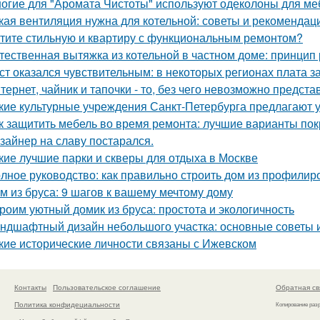
огие для "Аромата Чистоты" используют одеколоны для меб
кая вентиляция нужна для котельной: советы и рекомендац
тите стильную и квартиру с функциональным ремонтом?
тественная вытяжка из котельной в частном доме: принцип
ст оказался чувствительным: в некоторых регионах плата з
тернет, чайник и тапочки - то, без чего невозможно предста
кие культурные учреждения Санкт-Петербурга предлагают 
к защитить мебель во время ремонта: лучшие варианты по
зайнер на славу постарался.
кие лучшие парки и скверы для отдыха в Москве
лное руководство: как правильно строить дом из профилир
м из бруса: 9 шагов к вашему мечтому дому
роим уютный домик из бруса: простота и экологичность
ндшафтный дизайн небольшого участка: основные советы 
кие исторические личности связаны с Ижевском
Контакты
Пользовательское соглашение
Обратная св
Политика конфидециальности
Копирование раз