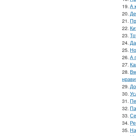
19.
А 
20.
Де
21.
Пр
22.
Ки
23.
То
24.
Да
25.
Но
26.
А 
27.
Ка
28.
Вм
нрави
29.
До
30.
Ус
31.
Пе
32.
Па
33.
Се
34.
Ре
35.
На