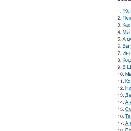
1.
"Ко
2.
Пен
3.
Как
4.
Мы 
5.
А м
6.
Вы 
7.
Инт
8.
Ког
9.
В Ш
10.
Мы
11.
Ко
12.
Ни
13.
Да
14.
А 
15.
См
16.
Та
17.
А 
18.
Пр