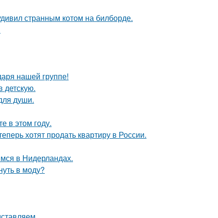
удивил странным котом на билборде.
.
даря нашей группе!
в детскую.
для души.
 в этом году.
теперь хотят продать квартиру в России.
мся в Нидерландах.
нуть в моду?
дставляем.