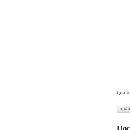
Для т
читат
Пос