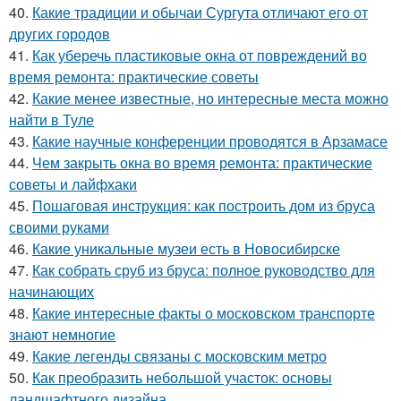
40.
Какие традиции и обычаи Сургута отличают его от
других городов
41.
Как уберечь пластиковые окна от повреждений во
время ремонта: практические советы
42.
Какие менее известные, но интересные места можно
найти в Туле
43.
Какие научные конференции проводятся в Арзамасе
44.
Чем закрыть окна во время ремонта: практические
советы и лайфхаки
45.
Пошаговая инструкция: как построить дом из бруса
своими руками
46.
Какие уникальные музеи есть в Новосибирске
47.
Как собрать сруб из бруса: полное руководство для
начинающих
48.
Какие интересные факты о московском транспорте
знают немногие
49.
Какие легенды связаны с московским метро
50.
Как преобразить небольшой участок: основы
ландшафтного дизайна