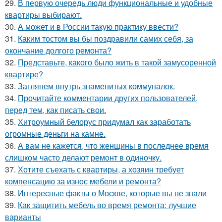
29.
В первую очередь люди функциональные и удобные
квартиры выбирают.
30.
А может и в России такую практику ввести?
31.
Каким тостом вы бы поздравили самих себя, за
окончание долгого ремонта?
32.
Представьте, какого было жить в такой замусоренной
квартире?
33.
Заглянем внутрь знаменитых коммуналок.
34.
Прочитайте комментарии других пользователей,
перед тем, как писать свои.
35.
Хитроумный белорус придумал как заработать
огромные деньги на камне.
36.
А вам не кажется, что женщины в последнее время
слишком часто делают ремонт в одиночку.
37.
Хотите съехать с квартиры, а хозяин требует
компенсацию за износ мебели и ремонта?
38.
Интересные факты о Москве, которые вы не знали
39.
Как защитить мебель во время ремонта: лучшие
варианты