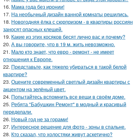
16.
Мама года без иронии!
17.
На необычный дизайн ванной комнаты решились.
18.
Новогодняя ёлка с сюрпризом - в квартиры россиян
заносят опасных клещей.
19.
Какие из этих косяков бесят лично вас и почему?
20.
А вы говорите, что в 19 м. жить невозможно.
21.
Мало кто знает, что евро - ремонт - не имеет
отношения к Европе.
22.
Представьте, как тяжело убираться в такой белой
квартире?
23.
Оцените современный светлый дизайн квартиры с
акцентом на зелёный цвет.
24.
Попытайтесь вспомнить все вещи в своём доме.
25.
Ребята "Бабушкин Ремонт" в модный и красивый
переделали.
26.
Новый год не за горами!
27.
Интересное решение для фото - зоны в спальне.
28.
Кто сказал, что холостяки живут аскетично?