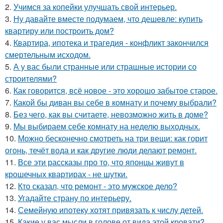
2.
Учимся за копейки улучшать свой интерьер.
3.
Ну давайте вместе подумаем, что дешевле: купить
квартиру или построить дом?
4.
Квартира, ипотека и трагедия - конфликт закончился
смертельным исходом.
5.
А у вас были странные или страшные истории со
строителями?
6.
Как говорится, всё новое - это хорошо забытое старое.
7.
Какой бы диван вы себе в комнату и почему выбрали?
8.
Без чего, как вы считаете, невозможно жить в доме?
9.
Мы выбираем себе комнату на неделю выходных.
10.
Можно бесконечно смотреть на три вещи: как горит
огонь, течёт вода и как другие люди делают ремонт.
11.
Все эти рассказы про то, что японцы живут в
крошечных квартирах - не шутки.
12.
Кто сказал, что ремонт - это мужское дело?
13.
Угадайте страну по интерьеру.
14.
Семейную ипотеку хотят привязать к числу детей.
15.
Какие у вас мысли в голове от вида этой кровати?