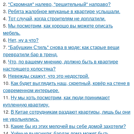
2.
"Скромная" налево, "решительный" направо?
3.
Ребята жалобное мяуканье в квартире услышали.
4.
Тот случай, когда строителям не доплатили.
5.
Мы посмотрим, как хорошо вы можете описать
мебель.
6.
Нет, ну а что?
7.
"Бабушкин Стиль" снова в моде: как старые вещи
превратили бар в тренд.
8.
Что, по вашему мнению, должно быть в квартире
настоящего холостяка?
9.
Невежды скажут, что это недострой.
10.
Как будет выглядить наш, скрепный, ковёр на стене в
современном интерьере.
11.
Ну мы хоть посмотрим, как люди принимают
купленную квартиру.
12.
В Китае сотрудникам раздают квартиры, лишь бы они
не увольнялись.
13.
Какие бы из этих мелочей вы себе домой захотели?
14.
Учёные выяснили: бардак дома может быть