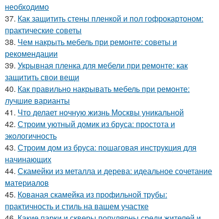
необходимо
37.
Как защитить стены пленкой и пол гофрокартоном:
практические советы
38.
Чем накрыть мебель при ремонте: советы и
рекомендации
39.
Укрывная пленка для мебели при ремонте: как
защитить свои вещи
40.
Как правильно накрывать мебель при ремонте:
лучшие варианты
41.
Что делает ночную жизнь Москвы уникальной
42.
Строим уютный домик из бруса: простота и
экологичность
43.
Строим дом из бруса: пошаговая инструкция для
начинающих
44.
Скамейки из металла и дерева: идеальное сочетание
материалов
45.
Кованая скамейка из профильной трубы:
практичность и стиль на вашем участке
46.
Какие парки и скверы популярны среди жителей и