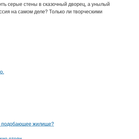
тить серые стены в сказочный дворец, а унылый
ссия на самом деле? Только ли творческими
о.
ебе подобающее жилище?
кие отели.