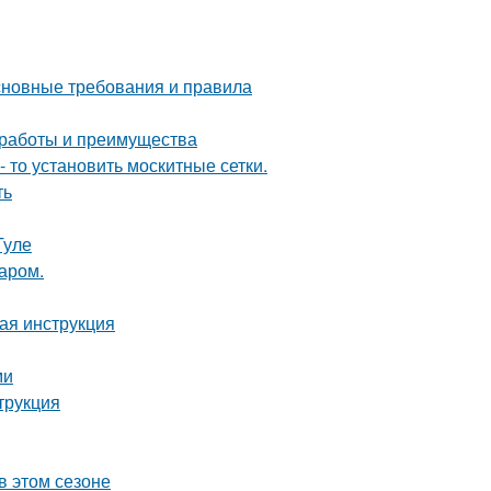
основные требования и правила
 работы и преимущества
- то установить москитные сетки.
ть
Туле
аром.
вая инструкция
ми
трукция
в этом сезоне