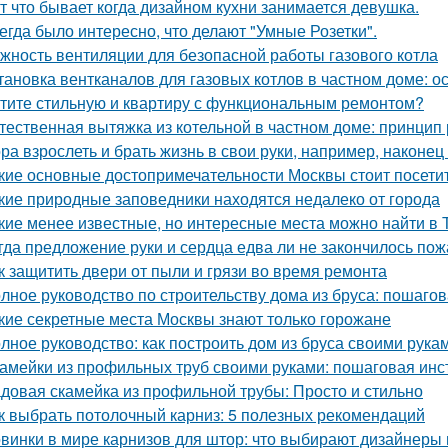
т что бывает когда дизайном кухни занимается девушка.
егда было интересно, что делают "Умные Розетки".
жность вентиляции для безопасной работы газового котла
тановка вентканалов для газовых котлов в частном доме: 
тите стильную и квартиру с функциональным ремонтом?
тественная вытяжка из котельной в частном доме: принцип
ра взрослеть и брать жизнь в свои руки, например, наконец 
кие основные достопримечательности Москвы стоит посети
кие природные заповедники находятся недалеко от города
кие менее известные, но интересные места можно найти в 
гда предложение руки и сердца едва ли не закончилось пож
к защитить двери от пыли и грязи во время ремонта
лное руководство по строительству дома из бруса: пошаго
кие секретные места Москвы знают только горожане
лное руководство: как построить дом из бруса своими рука
амейки из профильных труб своими руками: пошаговая инс
довая скамейка из профильной трубы: Просто и стильно
к выбрать потолочный карниз: 5 полезных рекомендаций
винки в мире карнизов для штор: что выбирают дизайнеры 