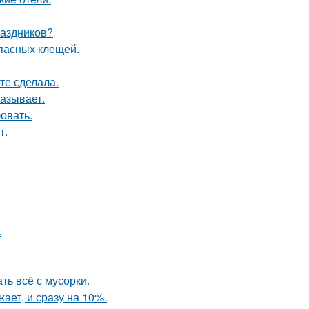
раздников?
опасных клещей.
те сделала.
азывает.
овать.
т.
.
ть всё с мусорки.
ает, и сразу на 10%.