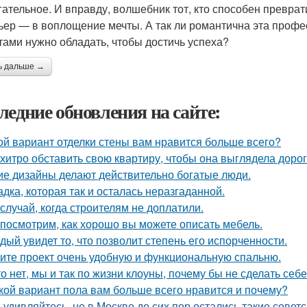
гательное. И вправду, волшебник тот, кто способен превра
ьер — в воплощение мечты. А так ли романтична эта профе
тами нужно обладать, чтобы достичь успеха?
ь дальше →
ледние обновления на сайте:
ой вариант отделки стены вам нравится больше всего?
 хитро обставить свою квартиру, чтобы она выглядела дорог
ие дизайны делают действительно богатые люди.
адка, которая так и осталась неразгаданной.
 случай, когда строителям не доплатили.
посмотрим, как хорошо вы можете описать мебель.
дый увидет то, что позволит степень его испорченности.
ите проект очень удобную и функциональную спальню.
то нет, мы и так по жизни клоуны, почему бы не сделать с
кой вариант пола вам больше всего нравится и почему?
 удивляйтесь, но в Москве до сих пор остались такие советс