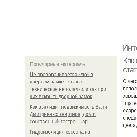
Инт
Как
Популярные материалы
ста
Не проворачивается ключ в
С чег
дверном замке. Разные
попол
технические неполадки, и как при
хорош
них вскрыть дверной замок
тщате
Как выглядит недвижимость Вани
одарё
Дмитриенко: квартира, дом и
специ
собственный гастро - бар.
цвета
Гидроизоляция кессона из