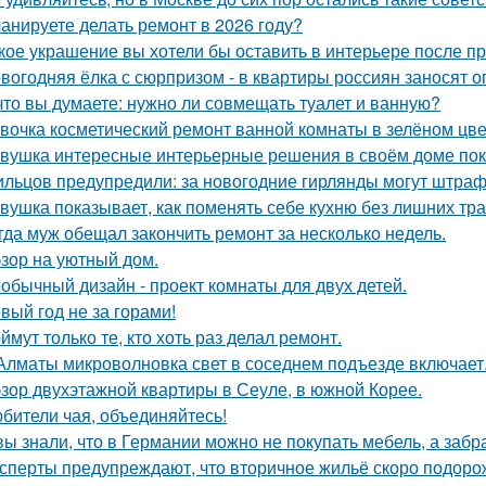
анируете делать ремонт в 2026 году?
кое украшение вы хотели бы оставить в интерьере после п
вогодняя ёлка с сюрпризом - в квартиры россиян заносят 
что вы думаете: нужно ли совмещать туалет и ванную?
вочка косметический ремонт ванной комнаты в зелёном цве
вушка интересные интерьерные решения в своём доме пок
льцов предупредили: за новогодние гирлянды могут штраф
вушка показывает, как поменять себе кухню без лишних тра
гда муж обещал закончить ремонт за несколько недель.
зор на уютный дом.
обычный дизайн - проект комнаты для двух детей.
вый год не за горами!
ймут только те, кто хоть раз делал ремонт.
Алматы микроволновка свет в соседнем подъезде включает
зор двухэтажной квартиры в Сеуле, в южной Корее.
бители чая, объединяйтесь!
вы знали, что в Германии можно не покупать мебель, а забра
сперты предупреждают, что вторичное жильё скоро подорож