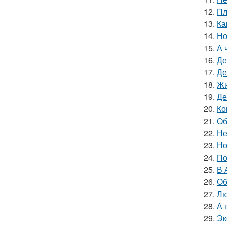
12.
Пл
13.
Ка
14.
Но
15.
А 
16.
Де
17.
Де
18.
Жи
19.
Де
20.
Ко
21.
Об
22.
Не
23.
Но
24.
По
25.
В 
26.
Об
27.
Лю
28.
А 
29.
Эк