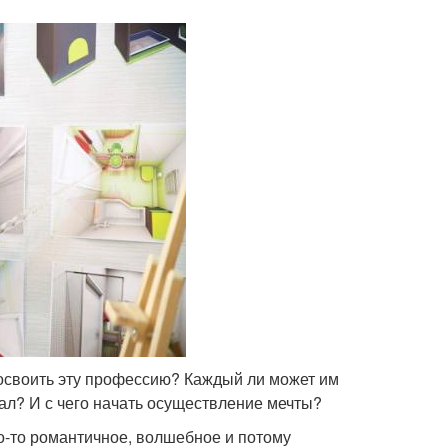
 освоить эту профессию? Каждый ли может им
ал? И с чего начать осуществление мечты?
то-то романтичное, волшебное и потому