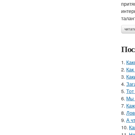
притя
интер
талан
читат
Пос
1.
Как
2.
Как
3.
Как
4.
Заг
5.
Тот
6.
Мы 
7.
Каж
8.
Лов
9.
А ч
10.
Ка
11.
Не