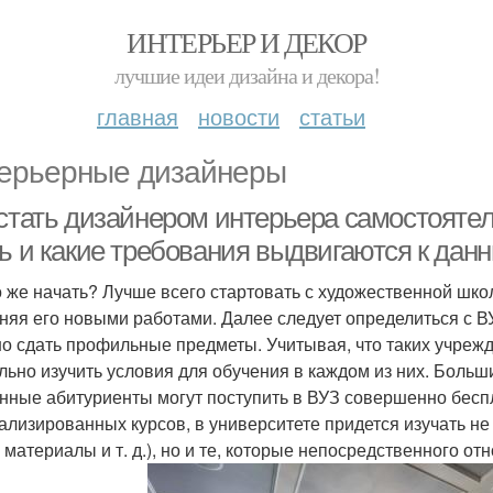
ИНТЕРЬЕР И ДЕКОР
лучшие идеи дизайна и декора!
главная
новости
статьи
ерьерные дизайнеры
 стать дизайнером интерьера самостоятел
ть и какие требования выдвигаются к да
о же начать? Лучше всего стартовать с художественной шк
няя его новыми работами. Далее следует определиться с 
о сдать профильные предметы. Учитывая, что таких учрежд
льно изучить условия для обучения в каждом из них. Больш
нные абитуриенты могут поступить в ВУЗ совершенно беспла
ализированных курсов, в университете придется изучать н
, материалы и т. д.), но и те, которые непосредственного о