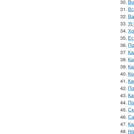
30.
Во
31.
Вс
32.
Ва
33.
Ус
34.
Хо
35.
Ес
36.
По
37.
Ка
38.
Ка
39.
Ка
40.
Ко
41.
Ка
42.
По
43.
Ка
44.
По
45.
Ск
46.
Са
47.
Ка
48.
Но