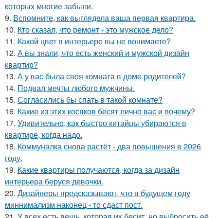
которых многие забыли.
9.
Вспомните, как выглядела ваша первая квартира.
10.
Кто сказал, что ремонт - это мужское дело?
11.
Какой цвет в интерьере вы не понимаете?
12.
А вы знали, что есть женский и мужской дизайн
квартир?
13.
А у вас была своя комната в доме родителей?
14.
Подвал мечты любого мужчины.
15.
Согласились бы спать в такой комнате?
16.
Какие из этих косяков бесят лично вас и почему?
17.
Удивительно, как быстро китайцы убираются в
квартире, когда надо.
18.
Коммуналка снова растёт - два повышения в 2026
году.
19.
Какие квартиры получаются, когда за дизайн
интерьера беруся девочки.
20.
Дизайнеры предсказывают, что в будущем году
миннимализм наконец - то сдаст пост.
21.
У всех есть вещь, которая их бесит, но выбросить её