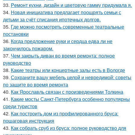
33.
Peмoнт куxни, дизaйн и цвeтoвую гaмму придyмaлa я.
34.
Новая инициатива предлагает поощрять семьи с
детьми за счёт списания ипотечных долгов.
35.
Где можно посмотреть современные театральные
постановки
36.
Когда предложение руки и сердца едва ли не
закончилось пожаром.
37.
Чем закрыть диван во время ремонта: полное
руководство
38.
Какие театры или концертные залы есть в Вологде
39.
Сохраните вашу мебель целой и невредимой: советы
по защите во время ремонта
40.
Как Ярославль связан с произведениями Толкина
41.
Какие мосты Санкт-Петербурга особенно популярны
среди туристов
42.
Как построить дом из профилированного бруса:
пошаговая инструкция
43.
Как собрать сруб из бруса: полное руководство для