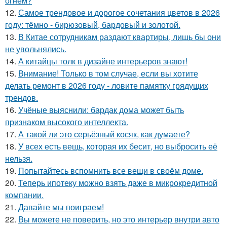
огнём?
12.
Самое трендовое и дорогое сочетания цветов в 2026
году: тёмно - бирюзовый, бардовый и золотой.
13.
В Китае сотрудникам раздают квартиры, лишь бы они
не увольнялись.
14.
А китайцы толк в дизайне интерьеров знают!
15.
Внимание! Только в том случае, если вы хотите
делать ремонт в 2026 году - ловите памятку грядущих
трендов.
16.
Учёные выяснили: бардак дома может быть
признаком высокого интеллекта.
17.
А такой ли это серьёзный косяк, как думаете?
18.
У всех есть вещь, которая их бесит, но выбросить её
нельзя.
19.
Попытайтесь вспомнить все вещи в своём доме.
20.
Теперь ипотеку можно взять даже в микрокредитной
компании.
21.
Давайте мы поиграем!
22.
Вы можете не поверить, но это интерьер внутри авто