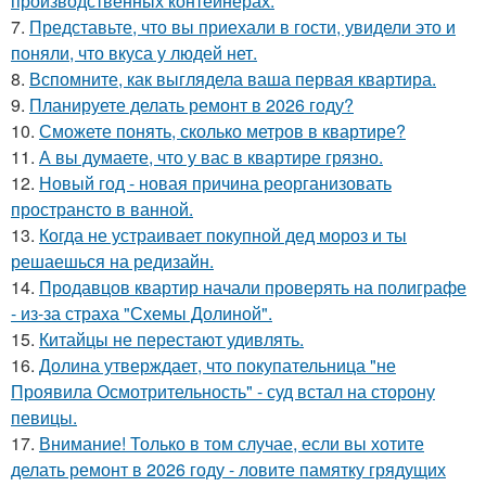
производственных контейнерах.
7.
Представьте, что вы приехали в гости, увидели это и
поняли, что вкуса у людей нет.
8.
Вспомните, как выглядела ваша первая квартира.
9.
Планируете делать ремонт в 2026 году?
10.
Сможете понять, сколько метров в квартире?
11.
А вы думаете, что у вас в квартире грязно.
12.
Новый год - новая причина реорганизовать
пространсто в ванной.
13.
Когда не устраивает покупной дед мороз и ты
решаешься на редизайн.
14.
Продавцов квартир начали проверять на полиграфе
- из-за страха "Схемы Долиной".
15.
Китайцы не перестают удивлять.
16.
Долина утверждает, что покупательница "не
Проявила Осмотрительность" - суд встал на сторону
певицы.
17.
Внимание! Только в том случае, если вы хотите
делать ремонт в 2026 году - ловите памятку грядущих