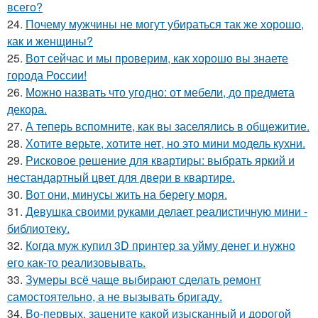
всего?
24.
Почему мужчины не могут убираться так же хорошо,
как и женщины?
25.
Вот сейчас и мы проверим, как хорошо вы знаете
города России!
26.
Можно назвать что угодно: от мебели, до предмета
декора.
27.
А теперь вспомните, как вы заселялись в общежитие.
28.
Хотите верьте, хотите нет, но это мини модель кухни.
29.
Рисковое решение для квартиры: выбрать яркий и
нестандартный цвет для двери в квартире.
30.
Вот они, минусы жить на берегу моря.
31.
Девушка своими руками делает реалистичную мини -
библиотеку.
32.
Когда муж купил 3D принтер за уйму денег и нужно
его как-то реализовывать.
33.
Зумеры всё чаще выбирают сделать ремонт
самостоятельно, а не вызывать бригаду.
34.
Во-первых, зацените какой изысканный и дорогой