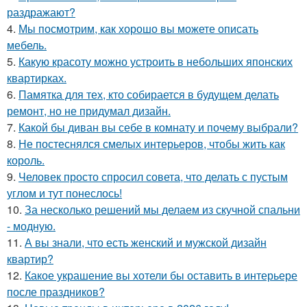
раздражают?
4.
Мы посмотрим, как хорошо вы можете описать
мебель.
5.
Какую красоту можно устроить в небольших японских
квартирках.
6.
Памятка для тех, кто собирается в будущем делать
ремонт, но не придумал дизайн.
7.
Какой бы диван вы себе в комнату и почему выбрали?
8.
Не постеснялся смелых интерьеров, чтобы жить как
король.
9.
Человек просто спросил совета, что делать с пустым
углом и тут понеслось!
10.
За несколько решений мы делаем из скучной спальни
- модную.
11.
А вы знали, что есть женский и мужской дизайн
квартир?
12.
Какое украшение вы хотели бы оставить в интерьере
после праздников?