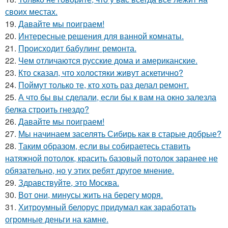
своих местах.
19.
Давайте мы поиграем!
20.
Интересные решения для ванной комнаты.
21.
Происходит бабулинг ремонта.
22.
Чем отличаются русские дома и американские.
23.
Кто сказал, что холостяки живут аскетично?
24.
Поймут только те, кто хоть раз делал ремонт.
25.
А что бы вы сделали, если бы к вам на окно залезла
белка строить гнездо?
26.
Давайте мы поиграем!
27.
Мы начинаем заселять Сибирь как в старые добрые?
28.
Таким образом, если вы собираетесь ставить
натяжной потолок, красить базовый потолок заранее не
обязательно, но у этих ребят другое мнение.
29.
Здравствуйте, это Москва.
30.
Вот они, минусы жить на берегу моря.
31.
Хитроумный белорус придумал как заработать
огромные деньги на камне.