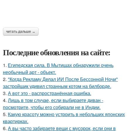
читать дальше →
Последние обновления на сайте:
1.
Египедская сила. В Мытищах обнаружили очень
необычный арт - объект.
2.
"Когда Рекламу Делал ИИ После Бессонной Ночи"
застройщик удивил странным котом на билборде.
3.
А вот это - распространённая ошибка.
4.
Лишь в том случае, если выбираете диван -
посмотрите, чтобы его собирали не в Индии.
5.
Какую красоту можно устроить в небольших японских
квартирках.
6.
А вы часто забираете вещи с мусорок, если они в