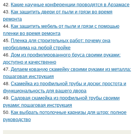
42.
Какие научные конференции проводятся в Арзамасе
43.
Как защитить двери от пыли и грязи во время
ремонта
44.
Как защитить мебель от пыли и грязи с помощью
пленки во время ремонта
45.
Пленка для строительных работ: почему она
необходима на любой стройке
46.
Дом из профилированного бруса своими руками:
доступно и качественно
47.
Делаем кованую скамейку своими руками из металла:
пошаговая инструкция
48.
Скамейка из профильной трубы и доски: простота и
функциональность для вашего двора
49.
Садовая скамейка из профильной трубы своими
руками: пошаговая инструкция
50.
Как выбрать потолочные карнизы для штор: полное
руководство