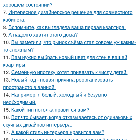
хорошем состоянии?
7.
Интересное дизайнерское решение для совместного
кабинета.
8.
Вспомните, как выглядела ваша первая квартира.
9.
А надолго хватит этого дома?
10.
Вы заметили, что рынок съёма стал совсем уж каким-
то сложным?
11.
Вам нужно выбрать новый цвет для стен в вашей
квартиры.
12.
Семейную ипотеку хотят привязать к числу детей.
13.
Новый год - новая причина реорганизовать
пространсто в ванной.
14.
Например: я белый, холодный и безумно
необходимый.
15.
Какой тип потолка нравится вам?
16.
Вот что бывает, когда отказываетесь от одинаковых
скучных дизайнов интерьера.
17.
А какой стиль интерьера нравится вам?
18.
Только не говорите, что у вас всегда всё лежит на