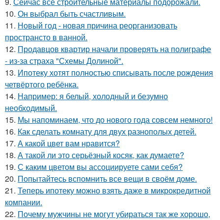
9.
Сейчас все строительные материалы подорожали.
10.
Он выбрал быть счастливым.
11.
Новый год - новая причина реорганизовать
пространсто в ванной.
12.
Продавцов квартир начали проверять на полиграфе
- из-за страха "Схемы Долиной".
13.
Ипотеку хотят полностью списывать после рождения
четвёртого ребёнка.
14.
Например: я белый, холодный и безумно
необходимый.
15.
Мы напоминаем, что до нового года совсем немного!
16.
Как сделать комнату для двух разнополых детей.
17.
А какой цвет вам нравится?
18.
А такой ли это серьёзный косяк, как думаете?
19.
С каким цветом вы ассоциируете сами себя?
20.
Попытайтесь вспомнить все вещи в своём доме.
21.
Теперь ипотеку можно взять даже в микрокредитной
компании.
22.
Почему мужчины не могут убираться так же хорошо,