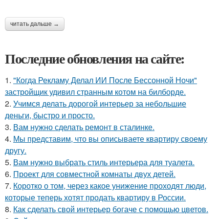
читать дальше →
Последние обновления на сайте:
1.
"Когда Рекламу Делал ИИ После Бессонной Ночи"
застройщик удивил странным котом на билборде.
2.
Учимся делать дорогой интерьер за небольшие
деньги, быстро и просто.
3.
Вам нужно сделать ремонт в сталинке.
4.
Мы представим, что вы описываете квартиру своему
другу.
5.
Вам нужно выбрать стиль интерьера для туалета.
6.
Проект для совместной комнаты двух детей.
7.
Коротко о том, через какое унижение проходят люди,
которые теперь хотят продать квартиру в России.
8.
Как сделать свой интерьер богаче с помощью цветов.