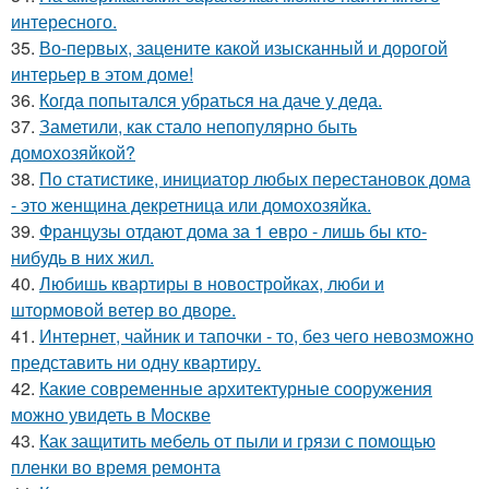
интересного.
35.
Во-первых, зацените какой изысканный и дорогой
интерьер в этом доме!
36.
Когда попытался убраться на даче у деда.
37.
Заметили, как стало непопулярно быть
домохозяйкой?
38.
По статистике, инициатор любых перестановок дома
- это женщина декретница или домохозяйка.
39.
Французы отдают дома за 1 евро - лишь бы кто-
нибудь в них жил.
40.
Любишь квартиры в новостройках, люби и
штормовой ветер во дворе.
41.
Интернет, чайник и тапочки - то, без чего невозможно
представить ни одну квартиру.
42.
Какие современные архитектурные сооружения
можно увидеть в Москве
43.
Как защитить мебель от пыли и грязи с помощью
пленки во время ремонта