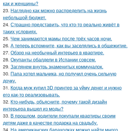
как и женщины?
23.
Наглядно как можно распределить на жизнь
небольшой бюджет.
24.
Страшно представить, что кто-то реально живёт в
таких условиях.
25.
Чем занимаются мамы после трёх часов ночи.
26.
А теперь вспомните, как вы заселялись в общежитие.
27.
Обзор на необычный интерьер в квартире.
28.
Окупанты обалдели в Испании совсем.
29.
Заглянем внутрь знаменитых коммуналок.
30.
Папа хотел мальчика, но получил очень сильную
дочку.
31.
Когда муж купил 3D принтер за уйму денег и нужно
его как-то реализовывать.
32.
Кто-нибудь, объясните, почему такой дизайн
интерьера вышел из моды?
33.
В прошлом, родители покупали квартиры своим
детям даже в качестве подарка на свадьбу.
34.
На американских барахолках можно найти много