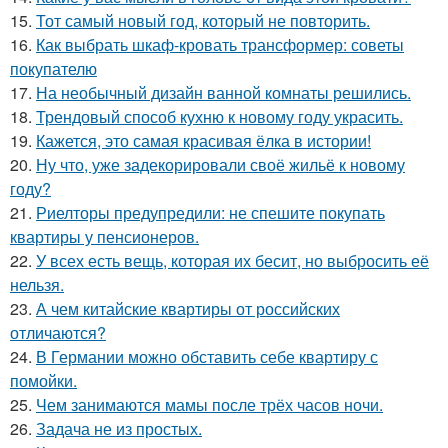
15.
Тот самый новый год, который не повторить.
16.
Как выбрать шкаф-кровать трансформер: советы
покупателю
17.
На необычный дизайн ванной комнаты решились.
18.
Трендовый способ кухню к новому году украсить.
19.
Кажется, это самая красивая ёлка в истории!
20.
Ну что, уже задекорировали своё жильё к новому
году?
21.
Риелторы предупредили: не спешите покупать
квартиры у пенсионеров.
22.
У всех есть вещь, которая их бесит, но выбросить её
нельзя.
23.
А чем китайские квартиры от российских
отличаются?
24.
В Германии можно обставить себе квартиру с
помойки.
25.
Чем занимаются мамы после трёх часов ночи.
26.
Задача не из простых.