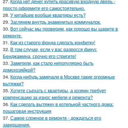
27.
Когда нет денег купить красивую входную дверь -
просто оформите его самостоятельно.
28.
У китайцев вообще квартиры есть?
29.
Заглянем внутрь знаменитых коммуналок.
30.
Вот сейчас мы проверим, как хорошо вы шарите в
ремонте.
31.
Как из старого фонда сделать конфетку!
32.
В том случае, если у вас разросся фикус
Бенджамина, срочно его стригите!
33.
Заметили, как стало непопулярно быть
домохозяйкой?
34.
Когда-нибудь замечали в Москве такие огромные
вытяжки?
35.
Хотите съехать с квартиры, а хозяин требует
компенсацию за износ мебели и ремонта?
36.
Как сделать вытяжку в котельной частного дома:
пошаговая инструкция
37.
Самое сложное в ремонте - дождаться его
завершения.