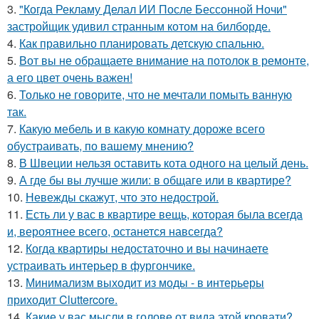
3.
"Когда Рекламу Делал ИИ После Бессонной Ночи"
застройщик удивил странным котом на билборде.
4.
Как правильно планировать детскую спальню.
5.
Вот вы не обращаете внимание на потолок в ремонте,
а его цвет очень важен!
6.
Только не говорите, что не мечтали помыть ванную
так.
7.
Какую мебель и в какую комнату дороже всего
обустраивать, по вашему мнению?
8.
В Швеции нельзя оставить кота одного на целый день.
9.
А где бы вы лучше жили: в общаге или в квартире?
10.
Невежды скажут, что это недострой.
11.
Есть ли у вас в квартире вещь, которая была всегда
и, вероятнее всего, останется навсегда?
12.
Когда квартиры недостаточно и вы начинаете
устраивать интерьер в фургончике.
13.
Минимализм выходит из моды - в интерьеры
приходит Cluttercore.
14.
Какие у вас мысли в голове от вида этой кровати?