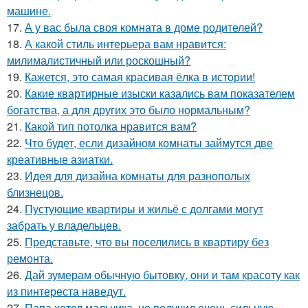
машине.
17.
А у вас была своя комната в доме родителей?
18.
А какой стиль интерьера вам нравится:
милималистичный или роскошный?
19.
Кажется, это самая красивая ёлка в истории!
20.
Какие квартирные изыски казались вам показателем
богатства, а для других это было нормальным?
21.
Какой тип потолка нравится вам?
22.
Что будет, если дизайном комнаты займутся две
креативные азиатки.
23.
Идея для дизайна комнаты для разнополых
близнецов.
24.
Пустующие квартиры и жильё с долгами могут
забрать у владельцев.
25.
Представьте, что вы поселились в квартиру без
ремонта.
26.
Дай зумерам обычную бытовку, они и там красоту как
из пинтереста наведут.
27.
Папа хотел мальчика, но получил очень сильную