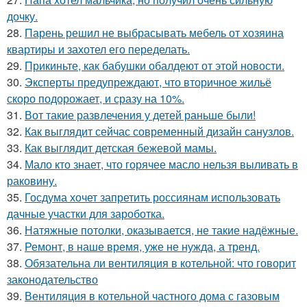
дочку.
28.
Парень решил не выбрасывать мебель от хозяина
квартиры и захотел его переделать.
29.
Прикиньте, как бабушки обалдеют от этой новости.
30.
Эксперты предупреждают, что вторичное жильё
скоро подорожает, и сразу на 10%.
31.
Вот такие развлечения у детей раньше были!
32.
Как выглядит сейчас современный дизайн санузлов.
33.
Как выглядит детская бежевой мамы.
34.
Мало кто знает, что горячее масло нельзя выливать в
раковину.
35.
Госдума хочет запретить россиянам использовать
дачные участки для зароботка.
36.
Натяжные потолки, оказывается, не такие надёжные.
37.
Ремонт, в наше время, уже не нужда, а тренд.
38.
Обязательна ли вентиляция в котельной: что говорит
законодательство
39.
Вентиляция в котельной частного дома с газовым