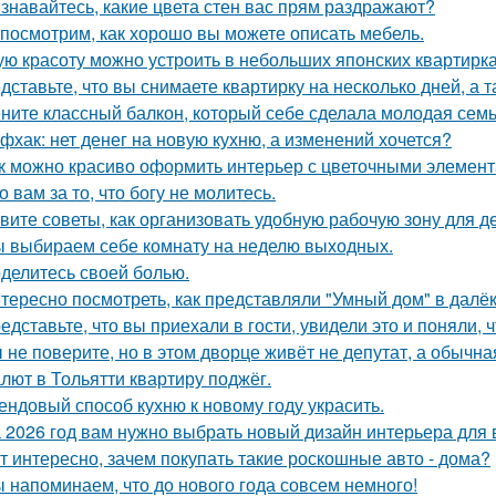
знавайтесь, какие цвета стен вас прям раздражают?
посмотрим, как хорошо вы можете описать мебель.
ую красоту можно устроить в небольших японских квартирка
дставьте, что вы снимаете квартирку на несколько дней, а т
ните классный балкон, который себе сделала молодая семь
фхак: нет денег на новую кухню, а изменений хочется?
к можно красиво оформить интерьер с цветочными элемент
о вам за то, что богу не молитесь.
вите советы, как организовать удобную рабочую зону для д
 выбираем себе комнату на неделю выходных.
делитесь своей болью.
тересно посмотреть, как представляли "Умный дом" в далё
едставьте, что вы приехали в гости, увидели это и поняли, ч
 не поверите, но в этом дворце живёт не депутат, а обычна
лют в Тольятти квартиру поджёг.
ендовый способ кухню к новому году украсить.
 2026 год вам нужно выбрать новый дизайн интерьера для
т интересно, зачем покупать такие роскошные авто - дома?
 напоминаем, что до нового года совсем немного!