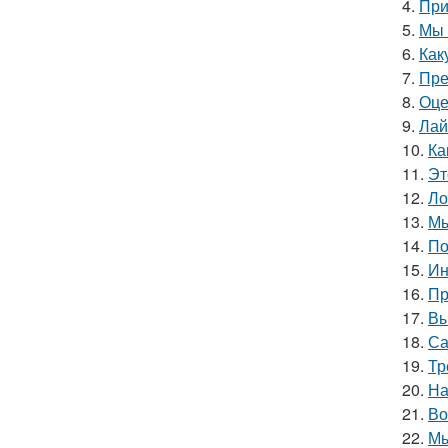
4.
При
5.
Мы 
6.
Как
7.
Пре
8.
Оце
9.
Лай
10.
Ка
11.
Эт
12.
Ло
13.
Мы
14.
По
15.
Ин
16.
Пр
17.
Вы
18.
Са
19.
Тр
20.
На
21.
Во
22.
Мы