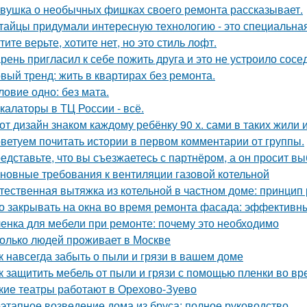
вушка о необычных фишках своего ремонта рассказывает.
тайцы придумали интересную технологию - это специальная
тите верьте, хотите нет, но это стиль лофт.
рень пригласил к себе пожить друга и это не устроило сосе
вый тренд: жить в квартирах без ремонта.
ловие одно: без мата.
калаторы в ТЦ России - всё.
от дизайн знаком каждому ребёнку 90 х. сами в таких жили 
ветуем почитать истории в первом комментарии от группы.
едставьте, что вы съезжаетесь с партнёром, а он просит в
новные требования к вентиляции газовой котельной
тественная вытяжка из котельной в частном доме: принцип
о закрывать на окна во время ремонта фасада: эффектив
енка для мебели при ремонте: почему это необходимо
олько людей проживает в Москве
к навсегда забыть о пыли и грязи в вашем доме
к защитить мебель от пыли и грязи с помощью пленки во в
кие театры работают в Орехово-Зуево
этапное возведение дома из бруса: полное руководство