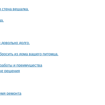
 стена вешалка.
да.
и довольно долго.
ыбросить из дома вашего питомца.
 работы и преимущества
ные решения
ремя ремонта