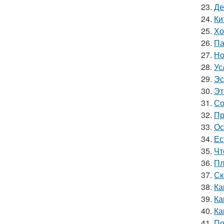
23.
Де
24.
Ки
25.
Хо
26.
Па
27.
Но
28.
Ус
29.
Эс
30.
Эт
31.
Со
32.
Пр
33.
Ос
34.
Ес
35.
Чт
36.
Пл
37.
Ск
38.
Ка
39.
Ка
40.
Ка
41.
По