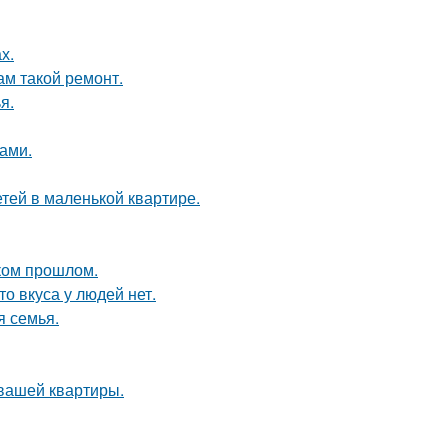
х.
ам такой ремонт.
я.
ами.
етей в маленькой квартире.
ком прошлом.
то вкуса у людей нет.
я семья.
 вашей квартиры.