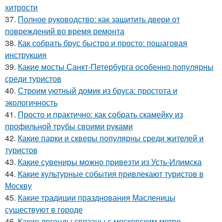
хитрости
37.
Полное руководство: как защитить двери от
повреждений во время ремонта
38.
Как собрать брус быстро и просто: пошаговая
инструкция
39.
Какие мосты Санкт-Петербурга особенно популярны
среди туристов
40.
Строим уютный домик из бруса: простота и
экологичность
41.
Просто и практично: как собрать скамейку из
профильной трубы своими руками
42.
Какие парки и скверы популярны среди жителей и
туристов
43.
Какие сувениры можно привезти из Усть-Илимска
44.
Какие культурные события привлекают туристов в
Москву
45.
Какие традиции празднования Масленицы
существуют в городе
46.
Какие легенды связаны с московским метро