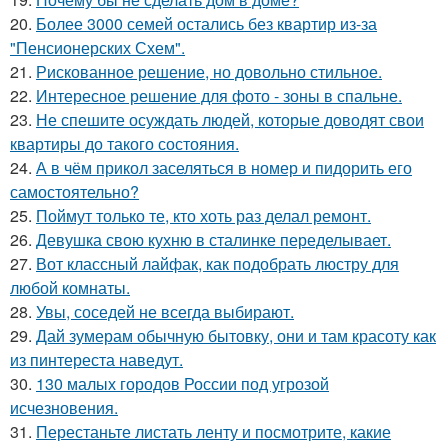
20.
Более 3000 семей остались без квартир из-за
"Пенсионерских Схем".
21.
Рискованное решение, но довольно стильное.
22.
Интересное решение для фото - зоны в спальне.
23.
Не спешите осуждать людей, которые доводят свои
квартиры до такого состояния.
24.
А в чём прикол заселяться в номер и пидорить его
самостоятельно?
25.
Поймут только те, кто хоть раз делал ремонт.
26.
Девушка свою кухню в сталинке переделывает.
27.
Вот классный лайфак, как подобрать люстру для
любой комнаты.
28.
Увы, соседей не всегда выбирают.
29.
Дай зумерам обычную бытовку, они и там красоту как
из пинтереста наведут.
30.
130 малых городов России под угрозой
исчезновения.
31.
Перестаньте листать ленту и посмотрите, какие