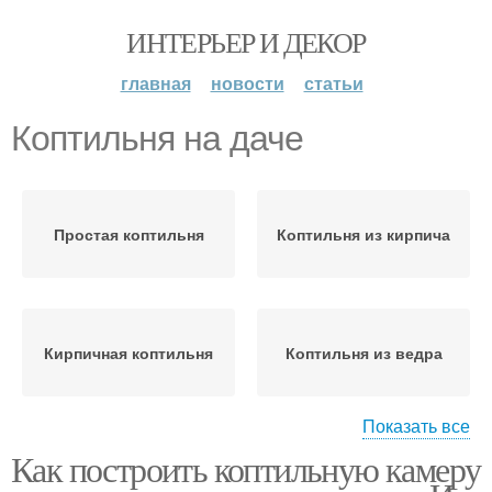
ИНТЕРЬЕР И ДЕКОР
главная
новости
статьи
Коптильня на даче
Простая коптильня
Коптильня из кирпича
Кирпичная коптильня
Коптильня из ведра
Показать все
Как построить коптильную камеру
Коптильня из
Коптильня из
листового металла
медицинского бикса