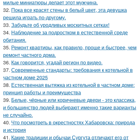
милые миниатюры делает этот мужчина.
32.
Пока все красят стены в белый цвет, эта девушка
решила играть по-другому.
33.
Забудьте об уродливых москитных сетках!
34.
Наблюдение за подростком в естественной среде
обитания.
35.
Ремонт квартиры, как правило, проще и быстрее, чем
ремонт частного дома.
36.
Как говорится, угадай регион по видео.
37.
Современные стандарты: требования к котельной в
частном доме 2025
38.
Естественная вытяжка из котельной в частном доме:
принцип работы и преимущества
39.
Белые, чёрные или коричневые двери - это классика,
и большинство людей выбирают именно такие варианты
не случайно.
40.
Что посмотреть в окрестностях Хабаровска: природа
и история
41.
Какие традиции и обычаи Сургута отличают его от