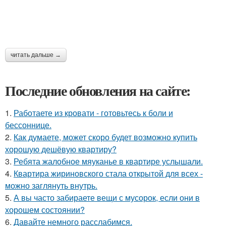
читать дальше →
Последние обновления на сайте:
1.
Работаете из кровати - готовьтесь к боли и
бессоннице.
2.
Как думаете, может скоро будет возможно купить
хорошую дешёвую квартиру?
3.
Ребята жалобное мяуканье в квартире услышали.
4.
Квартира жириновского стала открытой для всех -
можно заглянуть внутрь.
5.
А вы часто забираете вещи с мусорок, если они в
хорошем состоянии?
6.
Давайте немного расслабимся.