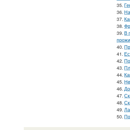
35.
Ге
36.
На
37.
Ка
38.
Фр
39.
В 
прожи
40.
Пр
41.
Ес
42.
По
43.
Пл
44.
Ка
45.
He
46.
До
47.
Ск
48.
Ск
49.
Ла
50.
По