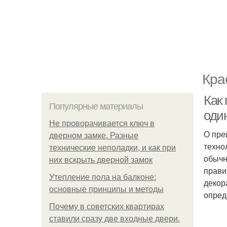
Кра
Как
Популярные материалы
оди
Не проворачивается ключ в
О пре
дверном замке. Разные
техно
технические неполадки, и как при
обычн
них вскрыть дверной замок
прави
Утепление пола на балконе:
декор
основные принципы и методы
опред
Почему в советских квартирах
ставили сразу две входные двери.