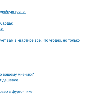
удобную кухню.
 бардак.
ье.
ет вам в квартире всё, что угодно, но только
 по вашему мнению?
ят дешевле.
рьер в фургончике.