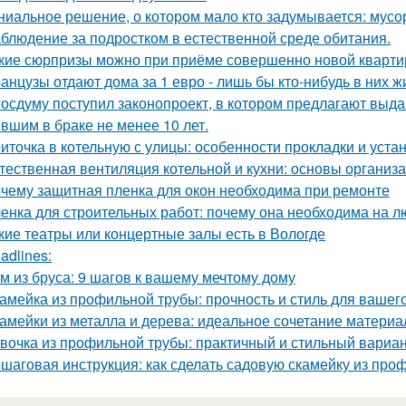
ниальное решение, о котором мало кто задумывается: мус
блюдение за подростком в естественной среде обитания.
кие сюрпризы можно при приёме совершенно новой кварти
анцузы отдают дома за 1 евро - лишь бы кто-нибудь в них ж
госдуму поступил законопроект, в котором предлагают выда
вшим в браке не менее 10 лет.
иточка в котельную с улицы: особенности прокладки и уста
тественная вентиляция котельной и кухни: основы организ
чему защитная пленка для окон необходима при ремонте
енка для строительных работ: почему она необходима на л
кие театры или концертные залы есть в Вологде
adlines:
м из бруса: 9 шагов к вашему мечтому дому
амейка из профильной трубы: прочность и стиль для вашег
амейки из металла и дерева: идеальное сочетание материа
вочка из профильной трубы: практичный и стильный вариа
шаговая инструкция: как сделать садовую скамейку из про