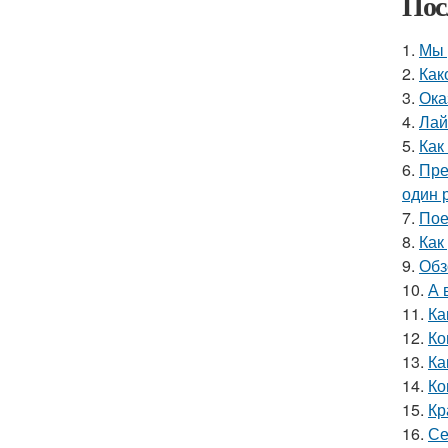
Пос
1.
Мы 
2.
Как
3.
Ока
4.
Лай
5.
Как
6.
Пре
один р
7.
Пое
8.
Как
9.
Обз
10.
А 
11.
Ка
12.
Ко
13.
Ка
14.
Ко
15.
Кр
16.
Се