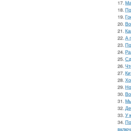
17.
Ма
18.
По
19.
Го
20.
Во
21.
Ка
22.
А 
23.
По
24.
Ра
25.
Сд
26.
Чт
27.
Ки
28.
Хо
29.
Но
30.
Во
31.
Мы
32.
Де
33.
У 
34.
По
включ