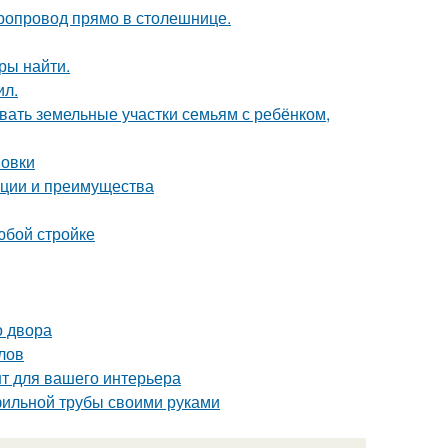
оропровод прямо в столешнице.
ры найти.
ил.
вать земельные участки семьям с ребёнком,
новки
ации и преимущества
юбой стройке
о двора
лов
нт для вашего интерьера
фильной трубы своими руками