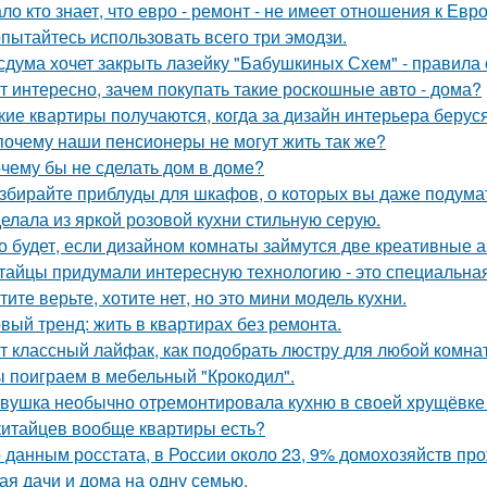
ло кто знает, что евро - ремонт - не имеет отношения к Евро
пытайтесь использовать всего три эмодзи.
сдума хочет закрыть лазейку "Бабушкиных Схем" - правила
т интересно, зачем покупать такие роскошные авто - дома?
кие квартиры получаются, когда за дизайн интерьера беруся
почему наши пенсионеры не могут жить так же?
чему бы не сделать дом в доме?
збирайте приблуды для шкафов, о которых вы даже подумат
елала из яркой розовой кухни стильную серую.
о будет, если дизайном комнаты займутся две креативные а
тайцы придумали интересную технологию - это специальная
тите верьте, хотите нет, но это мини модель кухни.
вый тренд: жить в квартирах без ремонта.
т классный лайфак, как подобрать люстру для любой комна
 поиграем в мебельный "Крокодил".
вушка необычно отремонтировала кухню в своей хрущёвке и
китайцев вообще квартиры есть?
 данным росстата, в России около 23, 9% домохозяйств п
ая дачи и дома на одну семью.