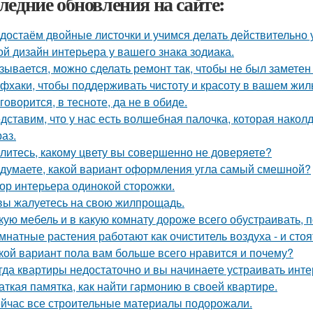
ледние обновления на сайте:
достаём двойные листочки и учимся делать действительно 
ой дизайн интерьера у вашего знака зодиака.
зывается, можно сделать ремонт так, чтобы не был заметен
фхаки, чтобы поддерживать чистоту и красоту в вашем жил
 говорится, в тесноте, да не в обиде.
дставим, что у нас есть волшебная палочка, которая наколду
аз.
литесь, какому цвету вы совершенно не доверяете?
 думаете, какой вариант оформления угла самый смешной?
ор интерьера одинокой сторожки.
вы жалуетесь на свою жилпрощадь.
кую мебель и в какую комнату дороже всего обустраивать,
мнатные растения работают как очиститель воздуха - и сто
кой вариант пола вам больше всего нравится и почему?
гда квартиры недостаточно и вы начинаете устраивать инте
аткая памятка, как найти гармонию в своей квартире.
йчас все строительные материалы подорожали.