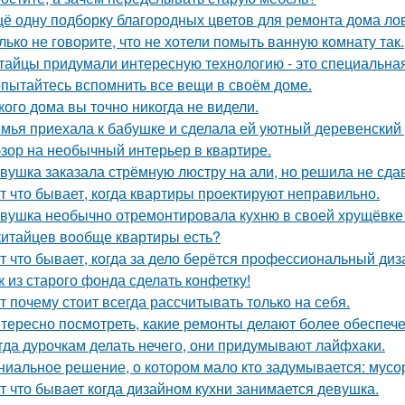
ё одну подборку благородных цветов для ремонта дома ло
лько не говорите, что не хотели помыть ванную комнату так.
тайцы придумали интересную технологию - это специальная
пытайтесь вспомнить все вещи в своём доме.
кого дома вы точно никогда не видели.
мья приехала к бабушке и сделала ей уютный деревенский
зор на необычный интерьер в квартире.
вушка заказала стрёмную люстру на али, но решила не сдав
т что бывает, когда квартиры проектируют неправильно.
вушка необычно отремонтировала кухню в своей хрущёвке и
китайцев вообще квартиры есть?
т что бывает, когда за дело берётся профессиональный диз
к из старого фонда сделать конфетку!
т почему стоит всегда рассчитывать только на себя.
тересно посмотреть, какие ремонты делают более обеспече
гда дурочкам делать нечего, они придумывают лайфхаки.
ниальное решение, о котором мало кто задумывается: мус
т что бывает когда дизайном кухни занимается девушка.