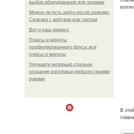
выбор оборудования для заливки
вопло
Можно ли есть арбуз после селедки.
Селедка с арбузом или тортом
Boт и наш ремoнт.
Плюсы и минусы
профилированного бруса: все
плюсы и минусы
Улучшите интерьер спальни:
создание изголовья кровати своими
руками
В это
главн