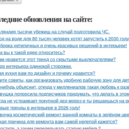
ь дальше →
ледние обновления на сайте:
ляндия тысячи убежищ на случай подготовила ЧС.
од на воде для 80 тысяч человек хотят запустить к 2030 году
борка нетипичных и очень красивых решений в интерьере!
ак вы к такой идее относитесь?
ам нравится этот тренд со скрытыми выключателями?
ор интерьера одинокой сторожки.
ая кухня вам по дизайну и почему нравится?
ите советы, как организовать удобную рабочую зону для де
-нибудь объяснит, откуда у миллениалов такая любовь к р
вушка попросила подписчиков придумать, что делать в этом 
гда не устраивает покупной дед мороз и ты решаешься на р
вые тренды в интерьере в 2026 году!
вочка косметический ремонт ванной комнаты в зелёном цве
кая причина для ремонта вам самой нелепой кажется?
остите, а зачем переделывать старую мебель?