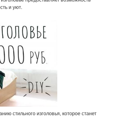
сть и уют.
анию стильного изголовья, которое станет