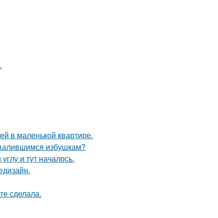
.
тей в маленькой квартире.
азвалившимся избушкам?
углу и тут началось.
едизайн.
те сделала.