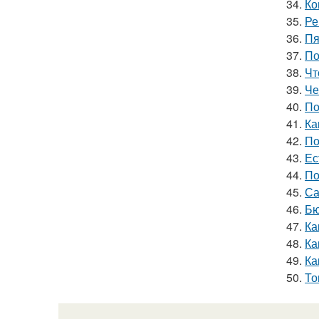
34.
Ко
35.
Ре
36.
Пя
37.
По
38.
Чт
39.
Че
40.
По
41.
Ка
42.
По
43.
Ес
44.
По
45.
Са
46.
Бю
47.
Ка
48.
Ка
49.
Ка
50.
То