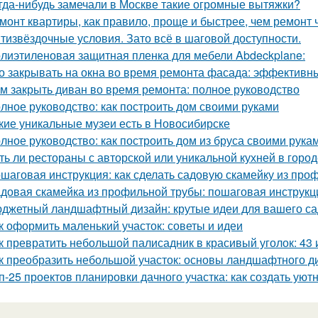
гда-нибудь замечали в Москве такие огромные вытяжки?
монт квартиры, как правило, проще и быстрее, чем ремонт 
тизвёздочные условия. Зато всё в шаговой доступности.
лиэтиленовая защитная пленка для мебели Abdeckplane:
о закрывать на окна во время ремонта фасада: эффектив
м закрыть диван во время ремонта: полное руководство
лное руководство: как построить дом своими руками
кие уникальные музеи есть в Новосибирске
лное руководство: как построить дом из бруса своими рука
ть ли рестораны с авторской или уникальной кухней в горо
шаговая инструкция: как сделать садовую скамейку из про
довая скамейка из профильной трубы: пошаговая инструк
джетный ландшафтный дизайн: крутые идеи для вашего са
к оформить маленький участок: советы и идеи
к превратить небольшой палисадник в красивый уголок: 43
к преобразить небольшой участок: основы ландшафтного д
п-25 проектов планировки дачного участка: как создать уют