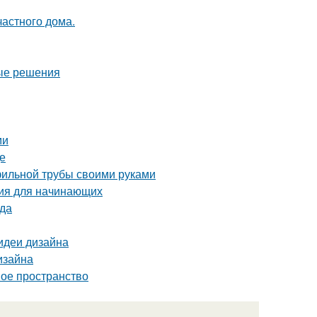
частного дома.
ные решения
ми
де
фильной трубы своими руками
ция для начинающих
да
 идеи дизайна
изайна
ное пространство