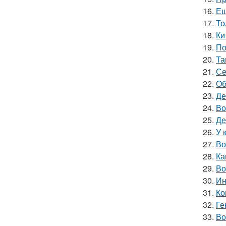
16.
Ещ
17.
То
18.
Ки
19.
По
20.
Та
21.
Се
22.
Об
23.
Де
24.
Во
25.
Де
26.
У 
27.
Во
28.
Ка
29.
Во
30.
Ин
31.
Ко
32.
Ге
33.
Во