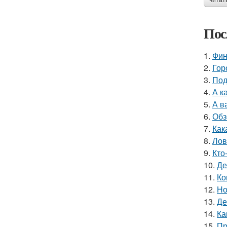
читат
Пос
1.
Фин
2.
Гор
3.
Под
4.
А к
5.
А в
6.
Обз
7.
Как
8.
Лов
9.
Кто
10.
Де
11.
Ко
12.
Но
13.
Де
14.
Ка
15.
Пр