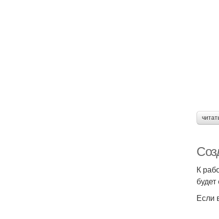
читат
Созд
К раб
будет
Если 