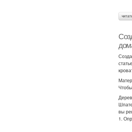
читат
Соз
дом
Созда
стать
крова
Матер
Чтобы
Дерев
Шпате
вы ре
1. Оп