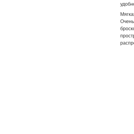
удобн
Мягка
Очень
броск
прост
распр