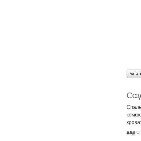
читат
Соз
Спаль
комфо
крова
### Ч