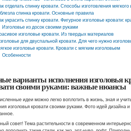
ак отделать спинку кровати. Способы изготовления мягкого
блезла спинка кровати. Основные правила
ак украсить спинку кровати. Фигурное изголовье кровати: 
Изголовье из досок своими руками
расивое изголовье кровати. Из твердых материалов
зголовье для двуспальной кровати. Для чего нужно изголов
ягкое изголовье кровати. Кровати с мягким изголовьем
Особенности
ные варианты исполнения изголовья кр
вати своими руками: важные нюансы
исленные идеи можно легко воплотить в жизнь, зная и учи
ния изголовья кровати своими руками. Фото идей дизайна 
анное.
ный совет! Тема растительности в современном интерьерн
но дополнить такие стили, как эко, арт-нуво, лофт. Природ