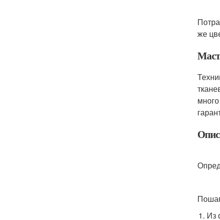
Потра
же цв
Маст
Техни
ткане
много
гаран
Опис
Опред
Пошаг
Из 