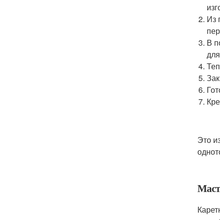
изг
Из 
пер
В п
для
Теп
Зак
Гот
Кре
Это и
одното
Маст
Карет