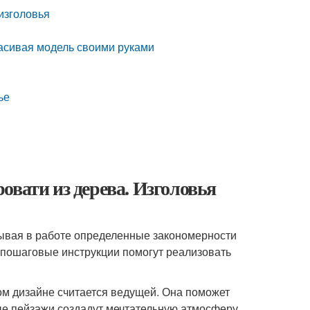
 изголовья
красивая модель своими руками
ье
овати из дерева. Изголовья
тывая в работе определенные закономерности
и пошаговые инструкции помогут реализовать
ом дизайне считается ведущей. Она поможет
ные пейзажи создадут мечтательную атмосферу,