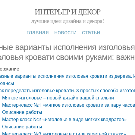
ИНТЕРЬЕР И ДЕКОР
лучшие идеи дизайна и декора!
главная
новости
статьи
ные варианты исполнения изголовья 
оловья кровати своими руками: важ
ержание
азные варианты исполнения изголовья кровати из дерева. 
юансы
ак переделать изголовье кровати. 3 простых способа изгото
Мягкое изголовье – новый дизайн вашей спальни
Мастер-класс №1 «мягкое изголовье кровати за пару часо
Описание работы
Мастер класс №2 «изголовье в виде мягких квадратов»
Описание работы
Мастер-класс №3 «изголовье в стиле каретной стяжки»