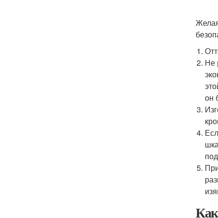
Желая
безоп
Отт
Не 
эко
это
он 
Изг
кро
Есл
шка
под
При
раз
изя
Как