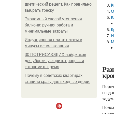
диетический рецепт. Как правильно
К
выбрать треску
О
К
Экономный способ утепления
балкона: ручная работа и
К
минимальные затраты
И
Индукционная плита: плюсы и
М
минусы использования
30 ПОТРЯСАЮЩИХ лайфхаков
для уборки: ускорить процесс и
Раз
сэкономить время
кро
Почему в советских квартирах
ставили сразу две входные двери.
Переч
созда
задум
Полез
отлич