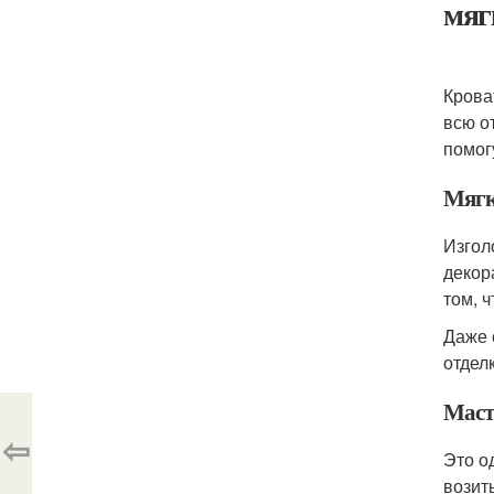
мяг
Крова
всю о
помог
Мягк
Изгол
декор
том, 
Даже 
отдел
Маст
⇦
Это о
возит