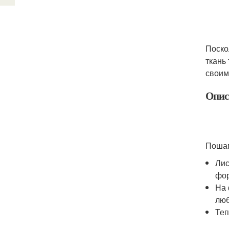
Поско
ткань
своим
Опис
Пошаг
Лис
фор
На 
люб
Теп