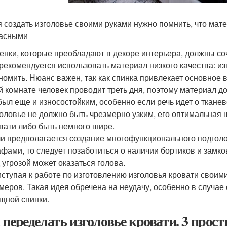
 создать изголовье своими руками нужно помнить, что ма
асными
енки, которые преобладают в декоре интерьера, должны со
рекомендуется использовать материал низкого качества: изго
номить. Нюанс важен, так как спинка привлекает основное в
й комнате человек проводит треть дня, поэтому материал 
был еще и износостойким, особенно если речь идет о тканев
оловье не должно быть чрезмерно узким, его оптимальная
вати либо быть немного шире.
и предполагается создание многофункционального подголо
фами, то следует позаботиться о наличии бортиков и замков
 угрозой может оказаться голова.
ступая к работе по изготовлению изголовья кровати своим
меров. Такая идея обречена на неудачу, особенно в случае
щной спинки.
 переделать изголовье кровати. 3 прос