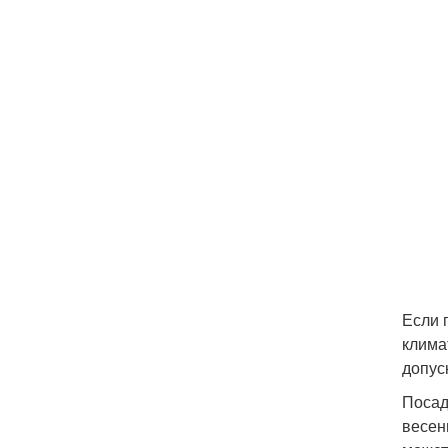
Если 
клима
допус
Посад
весен