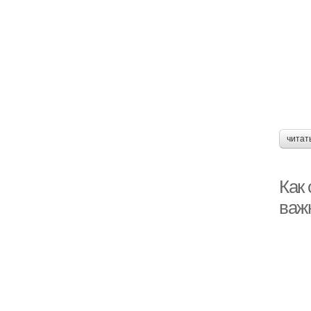
читат
Как 
важ