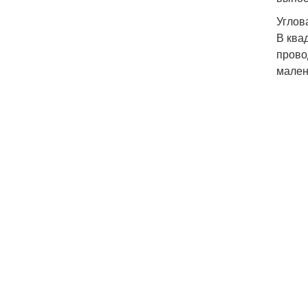
Углов
В ква
прово
мален