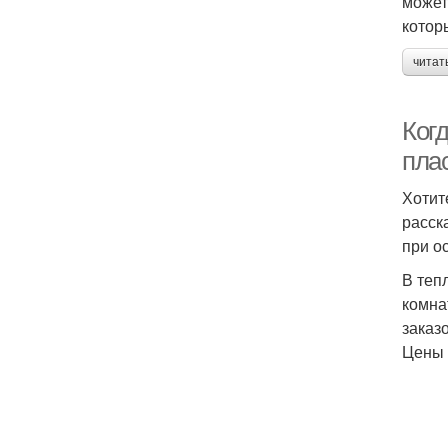
может
котор
читат
Ког
пла
Хотит
расск
при о
В теп
комна
заказ
Цены 