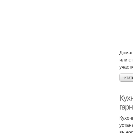
Домаш
или с
участк
читат
Кухн
гар
Кухон
устан
вынос