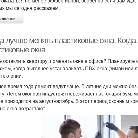
 оказаться не менее эффективной, особенно если вам удас
ых мы сегодня расскажем.
ь дальше →
да лучше менять пластиковые окна. Когда
стиковые окна
е остеклить квартиру, поменять окна в офисе? Планируете
ажем, когда выгоднее устанавливать ПВХ-окна (зимой или л
стеклении.
лое время года ремонт ведут чаще. В летние дни можно без
ту. Летом оконная индустрия переживает настоящий бум, мн
ов приходится на август-октябрь. В этот период оконным ко
на окна возрастают.