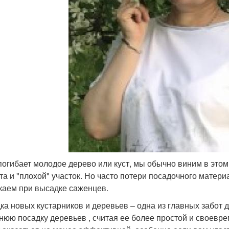
погибает молодое дерево или куст, мы обычно виним в это
та и "плохой" участок. Но часто потери посадочного мате
каем при высадке саженцев.
ка новых кустарников и деревьев – одна из главных забот 
нюю посадку деревьев , считая ее более простой и своевр