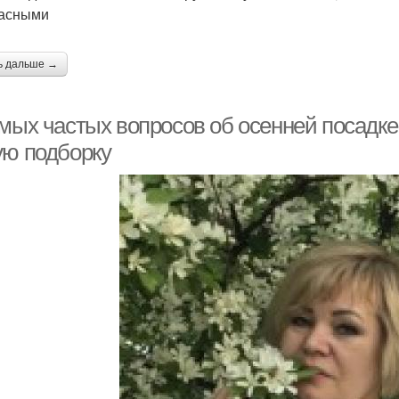
асными
ь дальше →
амых частых вопросов об осенней посадке
ую подборку