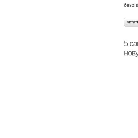
безоп
читат
5 с
нов