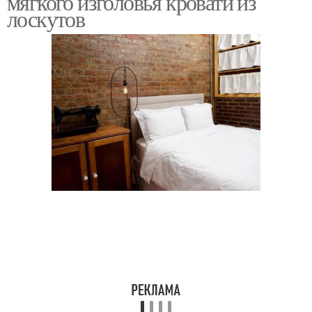
мягкого изголовья кровати из
лоскутов
Изголовья для кровати
Изголовье из досок
Кровати с мягким
Красивое изголовье
изголовьем
Изголовье для
двуспальной