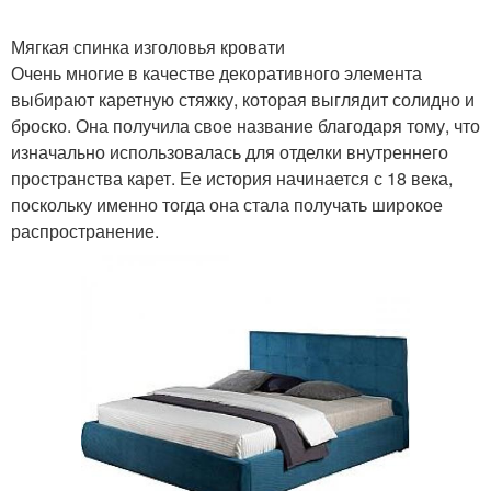
Мягкая спинка изголовья кровати
Подголовник для
Очень многие в качестве декоративного элемента
Чехол на изголовье
кровати
выбирают каретную стяжку, которая выглядит солидно и
броско. Она получила свое название благодаря тому, что
изначально использовалась для отделки внутреннего
пространства карет. Ее история начинается с 18 века,
Кровати из ламината
Кровати на стене
поскольку именно тогда она стала получать широкое
распространение.
Кровати из фанеры
Изголовье из досок