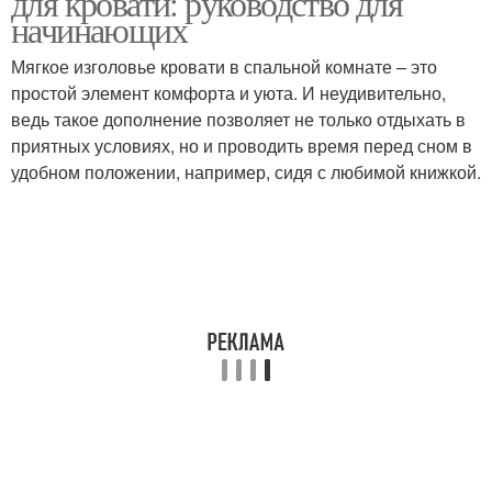
для кровати: руководство для
начинающих
Мягкое изголовье кровати в спальной комнате – это
Изголовье для
простой элемент комфорта и уюта. И неудивительно,
Изголовье в стиле
двуспальной
ведь такое дополнение позволяет не только отдыхать в
приятных условиях, но и проводить время перед сном в
удобном положении, например, сидя с любимой книжкой.
Оригинальное
Кровати с узором
изголовье
Кровати с мягким
Мягкие изголовья
изголовьем
Подушки для изголовья
Фигурное изголовье