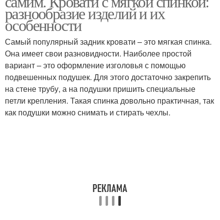
самим. Кровати с мягкой спинкой:
разнообразие изделий и их
особенности
Самый популярный задник кровати – это мягкая спинка.
Кровати на стене
Кровати за пару
Она имеет свои разновидности. Наиболее простой
вариант – это оформление изголовья с помощью
подвешенных подушек. Для этого достаточно закрепить
на стене трубу, а на подушки пришить специальные
Кровати в спальне
Каркас для кровати
петли крепления. Такая спинка довольно практичная, так
как подушки можно снимать и стирать чехлы.
Кровати из поролона
Кровати из фанеры
Изголовье из ламината
Ламинат на стене