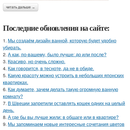
читать дальше →
Последние обновления на сайте:
1.
Мы создаём дизайн ванной, которую будет удобно
убирать.
2.
А как, по-вашему, было лучше: до или после?
3.
Красиво, но очень сложно.
4.
Как говорится, в тесноте, да не в обиде.
5.
Какую красоту можно устроить в небольших японских
квартирках.
6.
Как думаете, зачем делать такую огромную ванную
комнату?
7.
В Швеции запретили оставлять кошек одних на целый
день.
8.
А где бы вы лучше жили: в общаге или в квартире?
9.
Мы запоминаем новые интересные сочетания цветов