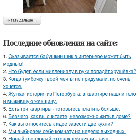
читать дальше →
Последние обновления на сайте:
1.
Оказывается бабушкин шик в интерьере может быть
модным!
2.
Что будет, если миллениалу в руки попадёт хрущёвка?
3.
Когда тумбочку твоей мечты не придумали, но очень
хочется.
4.
Жуткая история из Петербурга: в квартире нашли тело
и выжившую женщину.
5.
Есть три квартиры - готовьтесь платить больше.
6.
Без чего, как вы считаете, невозможно жить в доме?
7.
Как вы относитесь к идее завести две кухни?
8.
Мы выбираем себе комнату на неделю выходных.
9.
Новый трендовый оттенок для кухни - тауп.