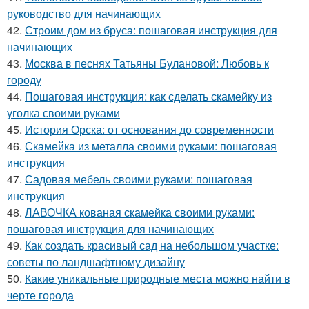
руководство для начинающих
42.
Строим дом из бруса: пошаговая инструкция для
начинающих
43.
Москва в песнях Татьяны Булановой: Любовь к
городу
44.
Пошаговая инструкция: как сделать скамейку из
уголка своими руками
45.
История Орска: от основания до современности
46.
Скамейка из металла своими руками: пошаговая
инструкция
47.
Садовая мебель своими руками: пошаговая
инструкция
48.
ЛАВОЧКА кованая скамейка своими руками:
пошаговая инструкция для начинающих
49.
Как создать красивый сад на небольшом участке:
советы по ландшафтному дизайну
50.
Какие уникальные природные места можно найти в
черте города