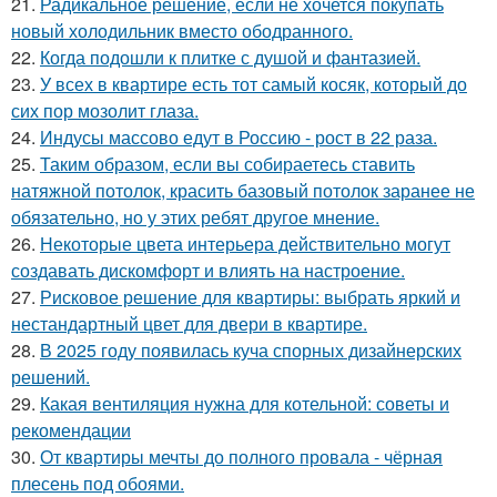
21.
Радикальное решение, если не хочется покупать
новый холодильник вместо ободранного.
22.
Когда подошли к плитке с душой и фантазией.
23.
У всех в квартире есть тот самый косяк, который до
сих пор мозолит глаза.
24.
Индусы массово едут в Россию - рост в 22 раза.
25.
Таким образом, если вы собираетесь ставить
натяжной потолок, красить базовый потолок заранее не
обязательно, но у этих ребят другое мнение.
26.
Некоторые цвета интерьера действительно могут
создавать дискомфорт и влиять на настроение.
27.
Рисковое решение для квартиры: выбрать яркий и
нестандартный цвет для двери в квартире.
28.
В 2025 году появилась куча спорных дизайнерских
решений.
29.
Какая вентиляция нужна для котельной: советы и
рекомендации
30.
От квартиры мечты до полного провала - чёрная
плесень под обоями.