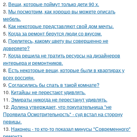
2.
Вещи, которые поймут только дети 90 х.
3.
Мы посмотрим, как хорошо вы можете описать
мебель.
4.
Как некоторые представляют свой дом мечты.
5.
Когда за ремонт берутся люди со вкусом.
6.
Поелитесь, какому цвету вы совершенно не
доверяете?
7.
Когда решила не тратить ресурсы на дизайнеров
интерьера и ремонтников.
8.
Есть некоторые вещи, которые были в квартирах у
всех россиян.
9.
Согласились бы спать в такой комнате?
10.
Китайцы не перестают удивлять.
11.
Эмираты никогда не перестанут удивлять.
12.
Долина утверждает, что покупательница "не
Проявила Осмотрительность" - суд встал на сторону
певицы.
13.
Наконец - то кто-то показал минусы "Современного"
ремонта.