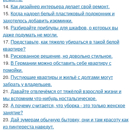
14.
Как дизайнер интерьера делает свой ремонт.
15.
Когда надоел белый пластиковый подоконник и
захотелось добавить изюминки.
16.
Разбирайте приблуды для шкафов, о которых вы
даже подумать не могли.
17.
Представьте, как тяжело убираться в такой белой
квартире?
18.
Рискованное решение, но довольно стильное.
19.
В Германии можно обставить себе квартиру с
помойки.
20.
Пустующие квартиры и жильё с долгами могут
забрать у владельцев.
21.
Давайте отвлечёмся от тяжёлой взрослой жизни и
мы вспомним что-нибудь ностальгическое.
22.
А почему считается, что уборка - это только женское
занятие?
23.
Дай зумерам обычную бытовку, они и там красоту как
из пинтереста наведут.