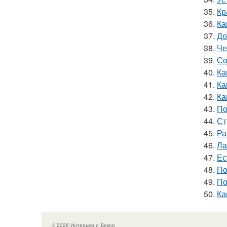
35.
Кр
36.
Ка
37.
До
38.
Че
39.
Со
40.
Ка
41.
Ка
42.
Ка
43.
По
44.
Ст
45.
Ра
46.
Ла
47.
Ес
48.
По
49.
По
50.
Ка
© 2026 Интерьер и Декор