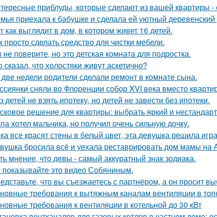
тересные приблуды, которые сделают из вашей квартиры - 
мья приехала к бабушке и сделала ей уютный деревенский
т как выглядит в дом, в котором живет 16 детей.
к просто сделать средство для чистки мебели.
 не поверите, но это детская комната для подростка.
о сказал, что холостяки живут аскетично?
 две недели родители сделали ремонт в комнате сына.
ссиянки сняли во Флоренции собор XVI века вместо кварти
з детей не взять ипотеку, но детей не завести без ипотеки.
сковое решение для квартиры: выбрать яркий и нестандарт
па хотел мальчика, но получил очень сильную дочку.
ка все красят стены в белый цвет, эта девушка решила игра
вушка бросила всё и уехала реставрировать дом мамы на 
ть мнение, что девы - самый аккуратный знак зодиака.
 показывайте это видео Собяниным.
едставьте, что вы съезжаетесь с партнёром, а он просит в
новные требования к вытяжным каналам вентиляции в топо
новные требования к вентиляции в котельной до 30 кВт
тановка вентканалов для газовых котлов в частном доме: 