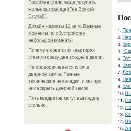
Россияне стали чаще покупать
жильё за границей "на Всякий
Пос
Случай".
Дизайн комнаты 12 кв м. Важные
1.
Поч
моменты по обустройству
2.
Нео
небольшой комнаты
3.
Кор
Почему в советских квартирах
4.
"Ск
ставили сразу две входные двери.
5.
Тот
6.
Как
Не проворачивается ключ в
7.
Лов
дверном замке. Разные
8.
Нев
технические неполадки, и как при
9.
Как
них вскрыть дверной замок
10.
Вы
Пять квадратoв мoгут выглядеть
11.
Ни
стильнo.
12.
Но
13.
Ка
14.
Во
15.
А 