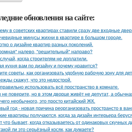
ледние обновления на сайте:
ему в советских квартирах ставили сразу две входные двер
чевидные минусы жихни в квартире в большом городе.
отко о дизайне квартир разных поколений.
ромная" налево, "решительный" направо?
 случай, когда строителям не доплатили.
ая кухня вам по дизайну и почему нравится?
ите советы, как организовать удобную рабочую зону для де
ежды скажут, что это недострой.
 правильно использовать всё пространство в комнате.
 не поверите, но в этом дворце живёт не депутат, а обычна
чего необычного, это просто китайский ЖК.
вый год - новая причина реорганизовать пространсто в ван
кие квартиры получаются, когда за дизайн интерьера беруся
т что бывает, когда отказываетесь от одинаковых скучных 
такой ли это серьёзный косяк, как думаете?