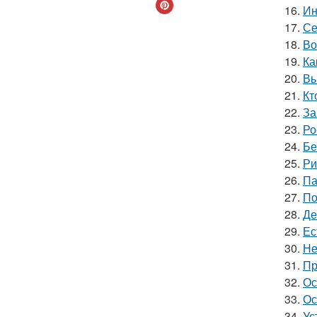
16.
Ин
17.
Се
18.
Во
19.
Ка
20.
Вы
21.
Кт
22.
За
23.
Ро
24.
Бе
25.
Ри
26.
Па
27.
По
28.
Де
29.
Ес
30.
Не
31.
Пр
32.
Ос
33.
Ос
34.
Ус