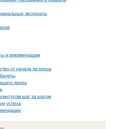
уникальные экспонаты
налов
еты и рекомендации
ство от начала до конца
 билеты
вашего двора
де
плинтусом шаг за шагом
их успеха
омендации
язь