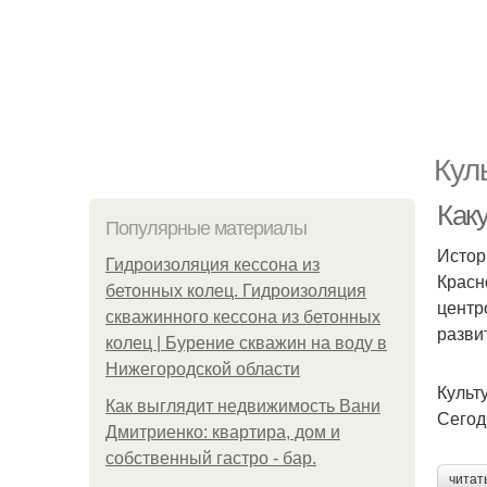
Кул
Как
Популярные материалы
Истор
Гидроизоляция кессона из
Красн
бетонных колец. Гидроизоляция
центр
скважинного кессона из бетонных
разви
колец | Бурение скважин на воду в
Нижегородской области
Культ
Как выглядит недвижимость Вани
Сегод
Дмитриенко: квартира, дом и
собственный гастро - бар.
читат