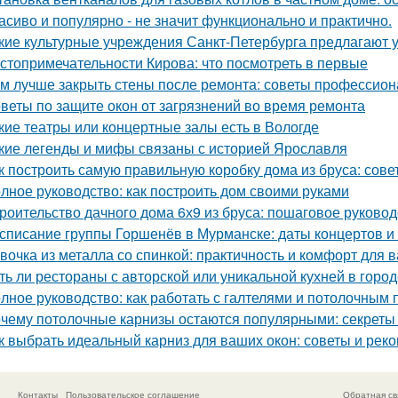
асиво и популярно - не значит функционально и практично.
кие культурные учреждения Санкт-Петербурга предлагают 
стопримечательности Кирова: что посмотреть в первые
м лучше закрыть стены после ремонта: советы профессио
веты по защите окон от загрязнений во время ремонта
кие театры или концертные залы есть в Вологде
кие легенды и мифы связаны с историей Ярославля
к построить самую правильную коробку дома из бруса: сов
лное руководство: как построить дом своими руками
роительство дачного дома 6х9 из бруса: пошаговое руковод
списание группы Горшенёв в Мурманске: даты концертов и
вочка из металла со спинкой: практичность и комфорт для 
ть ли рестораны с авторской или уникальной кухней в горо
лное руководство: как работать с галтелями и потолочным 
чему потолочные карнизы остаются популярными: секреты 
к выбрать идеальный карниз для ваших окон: советы и рек
Контакты
Пользовательское соглашение
Обратная св