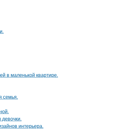
и.
тей в маленькой квартире.
я семья.
ной.
 девочки.
дизайнов интерьера.