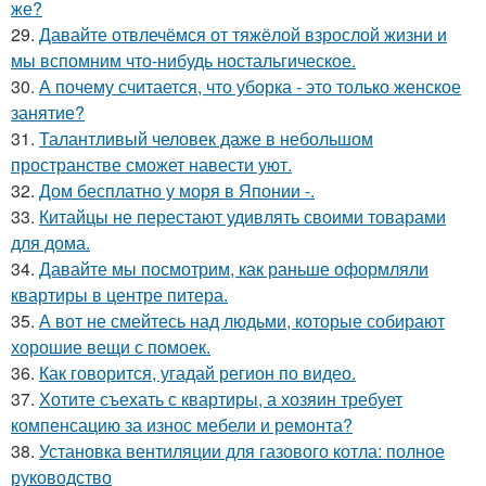
же?
29.
Давайте отвлечёмся от тяжёлой взрослой жизни и
мы вспомним что-нибудь ностальгическое.
30.
А почему считается, что уборка - это только женское
занятие?
31.
Талантливый человек даже в небольшом
пространстве сможет навести уют.
32.
Дом бесплатно у моря в Японии -.
33.
Китайцы не перестают удивлять своими товарами
для дома.
34.
Давайте мы посмотрим, как раньше оформляли
квартиры в центре питера.
35.
А вот не смейтесь над людьми, которые собирают
хорошие вещи с помоек.
36.
Как говорится, угадай регион по видео.
37.
Хотите съехать с квартиры, а хозяин требует
компенсацию за износ мебели и ремонта?
38.
Установка вентиляции для газового котла: полное
руководство