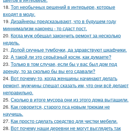
18.
Топ необычных решений в интерьере, которые
входят в моду.
19.
Дизайнеры предсказывают, что в будущем году
миннимализм наконец - то сдаст пост.
20.
Когда муж обещал закончить ремонт за несколько
недель.
21.
Долой скучные тумбочки, да здравствуют шкафчики.
22.
А такой ли это серьёзный косяк, как думаете?
23.
Только в том случае, если бы у вас был дом под
аренду, то за сколько бы вы его сдавали?
24.
Вот почему-то, когда женщины начинают делать
ремонт, мужчины спешат сказать им, что они всё делают
неправильно.
25.
Сколько в итоге мусора они из этого дома вытащили.
26.
Как говорится, старого пса новым трюкам не
научишь.
27.
Как просто сделать средство для чистки мебели.
28.
Вот почему наши деревни не могут выглядеть так