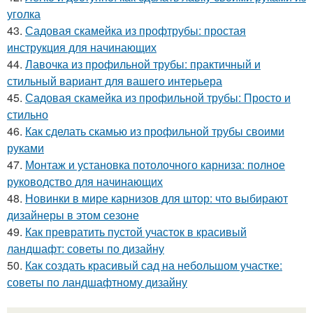
уголка
43.
Садовая скамейка из профтрубы: простая
инструкция для начинающих
44.
Лавочка из профильной трубы: практичный и
стильный вариант для вашего интерьера
45.
Садовая скамейка из профильной трубы: Просто и
стильно
46.
Как сделать скамью из профильной трубы своими
руками
47.
Монтаж и установка потолочного карниза: полное
руководство для начинающих
48.
Новинки в мире карнизов для штор: что выбирают
дизайнеры в этом сезоне
49.
Как превратить пустой участок в красивый
ландшафт: советы по дизайну
50.
Как создать красивый сад на небольшом участке:
советы по ландшафтному дизайну