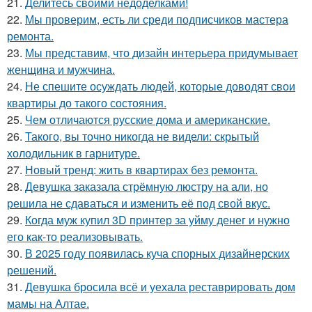
21.
Делитесь своими недоделками!
22.
Мы проверим, есть ли среди подписчиков мастера
ремонта.
23.
Мы представим, что дизайн интерьера придумывает
женщина и мужчина.
24.
Не спешите осуждать людей, которые доводят свои
квартиры до такого состояния.
25.
Чем отличаются русские дома и американские.
26.
Такого, вы точно никогда не видели: скрытый
холодильник в гарнитуре.
27.
Новый тренд: жить в квартирах без ремонта.
28.
Девушка заказала стрёмную люстру на али, но
решила не сдаваться и изменить её под свой вкус.
29.
Когда муж купил 3D принтер за уйму денег и нужно
его как-то реализовывать.
30.
В 2025 году появилась куча спорных дизайнерских
решений.
31.
Девушка бросила всё и уехала реставрировать дом
мамы на Алтае.