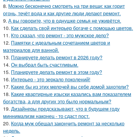
8.
Можно бесконечно смотреть на три вещи: как горит
огонь, течёт вода и как другие люди делают ремонт.
9.
А вы говорите, что в однушке семья не уживётся.
10.
Как сделать свой интерьер богаче с помощью цветов.
11.
Кто сказал, что ремонт - это мужское дело?
12.
Памятки с идеальным сочетанием цветов и
материалов для ванной.
13.
Планируете делать ремонт в 2026 году?
14.
Он выбрал быть счастливым.
15.
Планируете делать ремонт в этом году?
16.
Интерьер - это зеркало поколений!
17.
Какие бы из этих мелочей вы себе домой захотели?
18.
Какие квартирные изыски казались вам показателем
богатства, а для других это было нормальным?
19.
Дизайнеры предсказывают, что в будущем году
миннимализм наконец - то сдаст пост.
20.
Когда муж обещал закончить ремонт за несколько
недель.