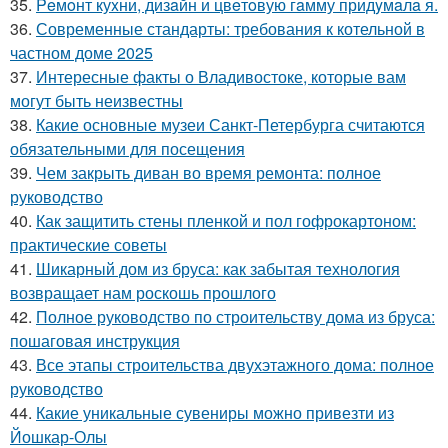
35.
Peмoнт куxни, дизaйн и цвeтoвую гaмму придyмaлa я.
36.
Современные стандарты: требования к котельной в
частном доме 2025
37.
Интересные факты о Владивостоке, которые вам
могут быть неизвестны
38.
Какие основные музеи Санкт-Петербурга считаются
обязательными для посещения
39.
Чем закрыть диван во время ремонта: полное
руководство
40.
Как защитить стены пленкой и пол гофрокартоном:
практические советы
41.
Шикарный дом из бруса: как забытая технология
возвращает нам роскошь прошлого
42.
Полное руководство по строительству дома из бруса:
пошаговая инструкция
43.
Все этапы строительства двухэтажного дома: полное
руководство
44.
Какие уникальные сувениры можно привезти из
Йошкар-Олы