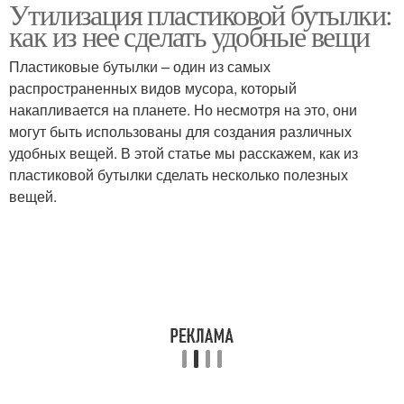
Утилизация пластиковой бутылки:
Продукты из
Бутылка для создания
как из нее сделать удобные вещи
пластиковой бутылки
Пластиковые бутылки – один из самых
распространенных видов мусора, который
Бутылки для
Бутылки для
накапливается на планете. Но несмотря на это, они
домашнего сада
организации
могут быть использованы для создания различных
удобных вещей. В этой статье мы расскажем, как из
пластиковой бутылки сделать несколько полезных
вещей.
Принцип из
Бутылки для создания
пластиковых бутылок