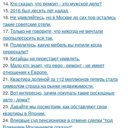
14.
Кто сказал, что ремонт - это мужское дело?
15.
2016 был десять лет надад.
16.
Не удивляйтесь, но в Москве до сих пор остались
такие советские отели.
17.
Только не говорите, что никогда не мечтали
пропылесосить всё так.
18.
Поделитесь, какую мебель вы купили когда
переехали?
19.
Китайцы не перестают удивлять.
20.
Мало кто знает, что евро - ремонт - не имеет
отношения к Европе.
21.
Квартира долиной за 112 миллионов теперь стала
символом страха на рынке недвижимости.
22.
Вот интересно, зачем покупать такие роскошные
авто - дома?
23.
Давайте мы посмотрим, как обставляют свои
квартиры в Японии.
24.
Впервые суд пенсионерке в отмене сделки "под
Влиянием Мошенников отказал".