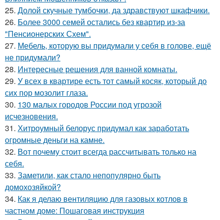
25.
Долой скучные тумбочки, да здравствуют шкафчики.
26.
Более 3000 семей остались без квартир из-за
"Пенсионерских Схем".
27.
Мебель, которую вы придумали у себя в голове, ещё
не придумали?
28.
Интересные решения для ванной комнаты.
29.
У всех в квартире есть тот самый косяк, который до
сих пор мозолит глаза.
30.
130 малых городов России под угрозой
исчезновения.
31.
Хитроумный белорус придумал как заработать
огромные деньги на камне.
32.
Вот почему стоит всегда рассчитывать только на
себя.
33.
Заметили, как стало непопулярно быть
домохозяйкой?
34.
Как я делаю вентиляцию для газовых котлов в
частном доме: Пошаговая инструкция