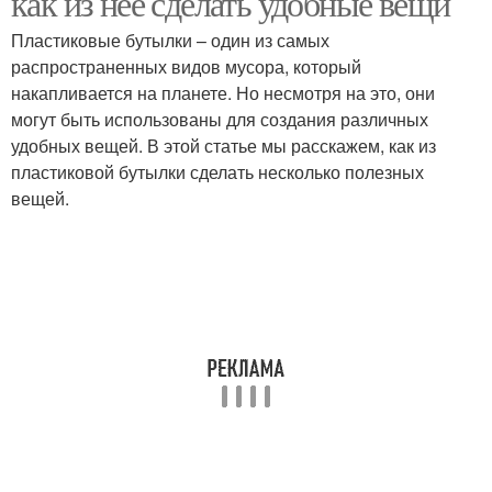
как из нее сделать удобные вещи
Пластиковые бутылки – один из самых
распространенных видов мусора, который
Сад с горизонтальным
накапливается на планете. Но несмотря на это, они
Вертикальный сад
креплением
могут быть использованы для создания различных
удобных вещей. В этой статье мы расскажем, как из
пластиковой бутылки сделать несколько полезных
вещей.
Бутылки для
Принцип из
организации
пластиковых бутылок
Бутылки для создания