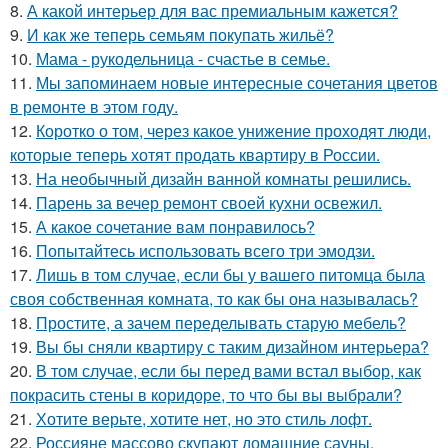
8.
А какой интерьер для вас премиальным кажется?
9.
И как же теперь семьям покупать жильё?
10.
Мама - рукодельница - счастье в семье.
11.
Мы запоминаем новые интересные сочетания цветов
в ремонте в этом году.
12.
Коротко о том, через какое унижение проходят люди,
которые теперь хотят продать квартиру в России.
13.
На необычный дизайн ванной комнаты решились.
14.
Парень за вечер ремонт своей кухни освежил.
15.
А какое сочетание вам понравилось?
16.
Попытайтесь использовать всего три эмодзи.
17.
Лишь в том случае, если бы у вашего питомца была
своя собственная комната, то как бы она называлась?
18.
Простите, а зачем переделывать старую мебель?
19.
Вы бы сняли квартиру с таким дизайном интерьера?
20.
В том случае, если бы перед вами встал выбор, как
покрасить стены в коридоре, то что бы вы выбрали?
21.
Хотите верьте, хотите нет, но это стиль лофт.
22.
Россияне массово скупают домашние сауны.