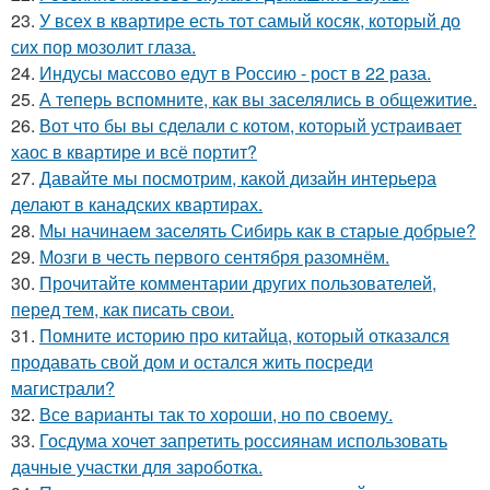
23.
У всех в квартире есть тот самый косяк, который до
сих пор мозолит глаза.
24.
Индусы массово едут в Россию - рост в 22 раза.
25.
А теперь вспомните, как вы заселялись в общежитие.
26.
Вот что бы вы сделали с котом, который устраивает
хаос в квартире и всё портит?
27.
Давайте мы посмотрим, какой дизайн интерьера
делают в канадских квартирах.
28.
Мы начинаем заселять Сибирь как в старые добрые?
29.
Мозги в честь первого сентября разомнём.
30.
Прочитайте комментарии других пользователей,
перед тем, как писать свои.
31.
Помните историю про китайца, который отказался
продавать свой дом и остался жить посреди
магистрали?
32.
Все варианты так то хороши, но по своему.
33.
Госдума хочет запретить россиянам использовать
дачные участки для зароботка.