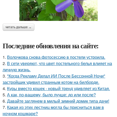
читать дальше →
Последние обновления на сайте:
1.
Волочкова снова фотосессию в постели устроила.
2.
В сети уверяют, что цвет постельного белья влияет на
личную жизнь.
3.
"Когда Рекламу Делал ИИ После Бессонной Ночи"
застройщик удивил странным котом на билборде.
4.
Куры вместо кошек - новый тренд удивляет из Китая.
5.
А как, по-вашему, было лучше: до или после?
6.
Давайте заглянем в милый зимний домик типа дачи!
7.
Какая из этих лестниц могла бы присниться вам в
ночном кошмаре?