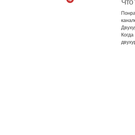
Что 
Понра
канал
Двуху
Когда
двуху