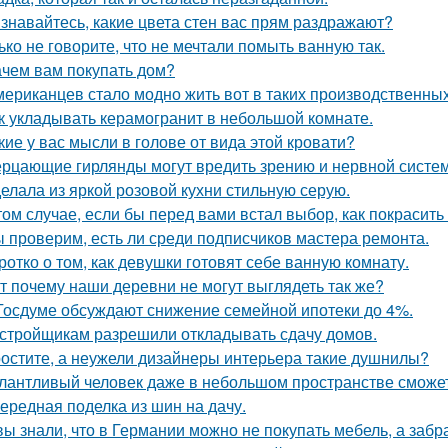
знавайтесь, какие цвета стен вас прям раздражают?
ько не говорите, что не мечтали помыть ванную так.
ачем вам покупать дом?
мериканцев стало модно жить вот в таких производственных
к укладывать керамогранит в небольшой комнате.
кие у вас мысли в голове от вида этой кровати?
рцающие гирлянды могут вредить зрению и нервной систем
елала из яркой розовой кухни стильную серую.
том случае, если бы перед вами встал выбор, как покрасить
 проверим, есть ли среди подписчиков мастера ремонта.
ротко о том, как девушки готовят себе ванную комнату.
т почему наши деревни не могут выглядеть так же?
Госдуме обсуждают снижение семейной ипотеки до 4%.
стройщикам разрешили откладывать сдачу домов.
остите, а неужели дизайнеры интерьера такие душнилы?
лантливый человек даже в небольшом пространстве сможет
ередная поделка из шин на дачу.
вы знали, что в Германии можно не покупать мебель, а забра