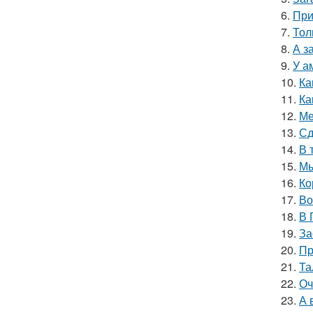
6.
При
7.
Тол
8.
А з
9.
У а
10.
Ка
11.
Ка
12.
Ме
13.
Сд
14.
В 
15.
Мы
16.
Ко
17.
Во
18.
В 
19.
За
20.
Пр
21.
Та
22.
Оч
23.
А 