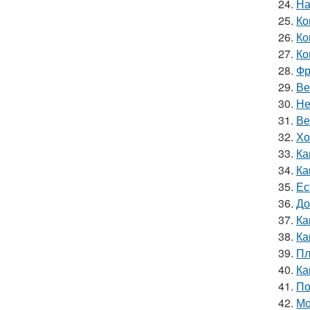
24.
На
25.
Ко
26.
Ко
27.
Ко
28.
Фр
29.
Ве
30.
Не
31.
Ве
32.
Хо
33.
Ка
34.
Ка
35.
Ес
36.
До
37.
Ка
38.
Ка
39.
Пл
40.
Ка
41.
По
42.
Мо