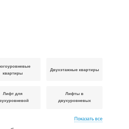
огоуровневые
Двухэтажные квартиры
квартиры
Лифт для
Лифты в
вухуровневой
двухуровневых
квартиры
квартирах
Показать все