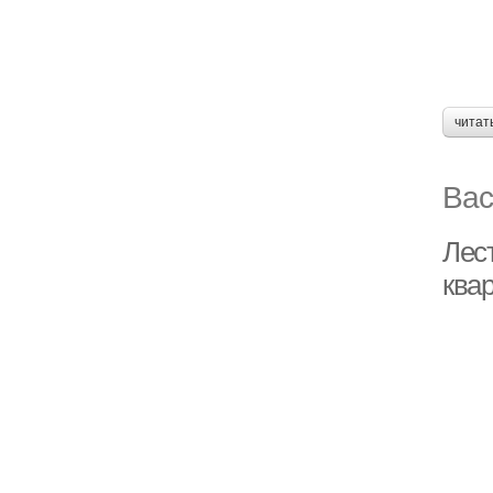
читат
Вас
Лес
ква