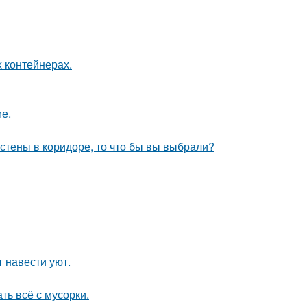
 контейнерах.
е.
 стены в коридоре, то что бы вы выбрали?
 навести уют.
ть всё с мусорки.