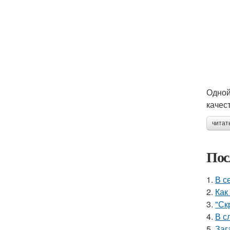
Одной
качес
читат
Пос
1.
В с
2.
Как
3.
"Ск
4.
В с
5.
Заг