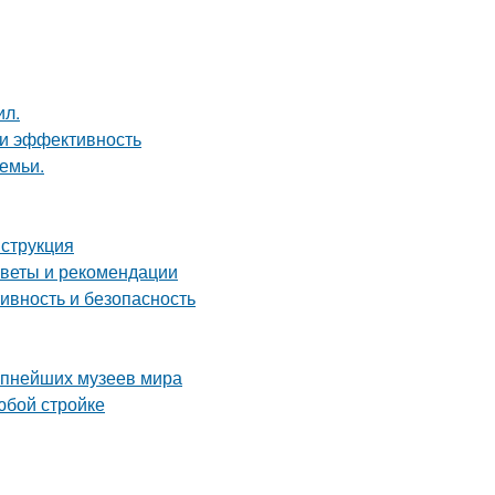
ил.
 и эффективность
емьи.
нструкция
советы и рекомендации
ивность и безопасность
рупнейших музеев мира
юбой стройке