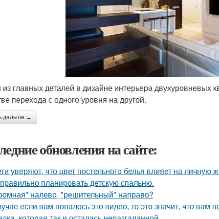
 из главных деталей в дизайне интерьера двухуровневых кв
тве перехода с одного уровня на другой.
ь дальше →
ледние обновления на сайте:
ети уверяют, что цвет постельного белья влияет на личную ж
 правильно планировать детскую спальню.
ромная" налево, "решительный" направо?
лучае если вам попалось это видео, то это значит, что вам 
адка, которая так и осталась неразгаданной.