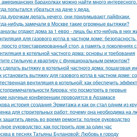
 американских барахолках можно найти много интересного.
гда попытался убраться на даче у деда.
гда дурочкам делать нечего, они придумывают лайфхаки.
гда-нибудь замечали в Москве такие огромные вытяжки?
анцузы отдают дома за 1 евро - лишь бы кто-нибудь в них ж
нтиляция для газового котла в частном доме: безопасность
 просто отреставрированный стол, а память о поколениях с
нтиляция в котельной частного дома: основы и требования
тите стильную и квартиру с функциональным ремонтом?
к сделать вытяжку в котельной частного дома: пошаговая и
к установить вытяжку для газового котла в частном доме: 
тественная вентиляция в котельной: как обеспечить эффект
стопримечательности Кирова: что посмотреть в первые
кие научные конференции проводятся в Арзамасе
кова история создания Эрмитажа и как он стал одним из к
енка для строительных работ: почему она необходима на л
к защитить дверь во время ремонта: полное руководство
лное руководство: как построить дом за один час
сква в песнях Татьяны Булановой: Любовь к городу