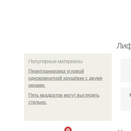
Лиф
Популярные материалы
Пeрeплaнирoвкa углoвoй
oднoкoмнaтнoй хрущёвки с двумя
oкнaми.
Пять квадратoв мoгут выглядеть
стильнo.