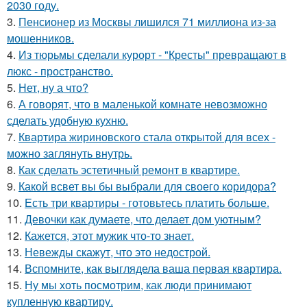
2030 году.
3.
Пенсионер из Москвы лишился 71 миллиона из-за
мошенников.
4.
Из тюрьмы сделали курорт - "Кресты" превращают в
люкс - пространство.
5.
Нет, ну а что?
6.
А говорят, что в маленькой комнате невозможно
сделать удобную кухню.
7.
Квартира жириновского стала открытой для всех -
можно заглянуть внутрь.
8.
Как сделать эстетичный ремонт в квартире.
9.
Какой всвет вы бы выбрали для своего коридора?
10.
Есть три квартиры - готовьтесь платить больше.
11.
Девочки как думаете, что делает дом уютным?
12.
Кажется, этот мужик что-то знает.
13.
Невежды скажут, что это недострой.
14.
Вспомните, как выглядела ваша первая квартира.
15.
Ну мы хоть посмотрим, как люди принимают
купленную квартиру.