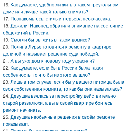
16.
Как думаете, удобно ли жить в таком треугольном
доме или лучше такой только снимать?
17.
Познакомьтесь: стиль интерьера неоклассика.
18.
Дожили! Наконец обратили внимание на состояние
общежитий в России.
19.
Смогли бы вы жить в таком домике?
20.
Полина Лурье готовится к ремонту в квартире
долиной и называет решение суда победой.
21.
А вы уже дом к новому году украсили?
22.
Как думаете, если бы в России была такая
особенность, то что бы из этого вышло?
23.
Лишь в том случае, если бы у вашего питомца была
своя собственная комната, то как бы она называлась?
24.
Девушка взялась за перестройку действительно
старой развалюхи, а вы в своей квартире боитесь
ремонт начинать.
25.
Девушка необычные решения в своём ремонте
показывает.
26.
Почему бы не сделать дом в доме?