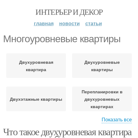
ИНТЕРЬЕР И ДЕКОР
главная
новости
статьи
Многоуровневые квартиры
Двухуровневая
Двухуровневые
квартира
квартиры
Перепланировки в
Двухэтажные квартиры
двухуровневых
квартирах
Показать все
Лифт для
Что такое двухуровневая квартира
Квартиры в дании
двухуровневой