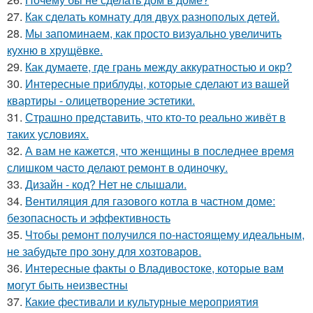
27.
Как сделать комнату для двух разнополых детей.
28.
Мы запоминаем, как просто визуально увеличить
кухню в хрущёвке.
29.
Как думаете, где грань между аккуратностью и окр?
30.
Интересные приблуды, которые сделают из вашей
квартиры - олицетворение эстетики.
31.
Страшно представить, что кто-то реально живёт в
таких условиях.
32.
А вам не кажется, что женщины в последнее время
слишком часто делают ремонт в одиночку.
33.
Дизайн - код? Нет не слышали.
34.
Вентиляция для газового котла в частном доме:
безопасность и эффективность
35.
Чтобы ремонт получился по-настоящему идеальным,
не забудьте про зону для хозтоваров.
36.
Интересные факты о Владивостоке, которые вам
могут быть неизвестны
37.
Какие фестивали и культурные мероприятия