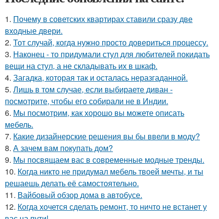
1.
Почему в советских квартирах ставили сразу две
входные двери.
2.
Тот случай, когда нужно просто довериться процессу.
3.
Наконец - то придумали стул для любителей покидать
вещи на стул, а не складывать их в шкаф.
4.
Загадка, которая так и осталась неразгаданной.
5.
Лишь в том случае, если выбираете диван -
посмотрите, чтобы его собирали не в Индии.
6.
Мы посмотрим, как хорошо вы можете описать
мебель.
7.
Какие дизайнерские решения вы бы ввели в моду?
8.
А зачем вам покупать дом?
9.
Мы посвящаем вас в современные модные тренды.
10.
Когда никто не придумал мебель твоей мечты, и ты
решаешь делать её самостоятельно.
11.
Вайбовый обзор дома в автобусе.
12.
Когда хочется сделать ремонт, то ничто не встанет у
вас на пути!