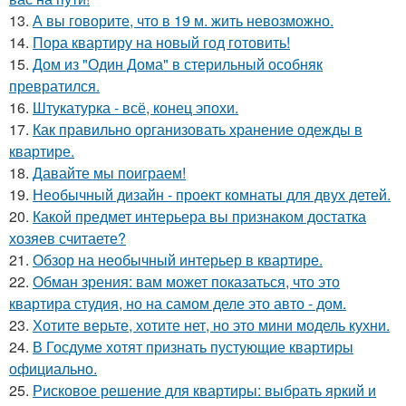
13.
А вы говорите, что в 19 м. жить невозможно.
14.
Пора квартиру на новый год готовить!
15.
Дом из "Один Дома" в стерильный особняк
превратился.
16.
Штукатурка - всё, конец эпохи.
17.
Как правильно организовать хранение одежды в
квартире.
18.
Давайте мы поиграем!
19.
Необычный дизайн - проект комнаты для двух детей.
20.
Какой предмет интерьера вы признаком достатка
хозяев считаете?
21.
Обзор на необычный интерьер в квартире.
22.
Обман зрения: вам может показаться, что это
квартира студия, но на самом деле это авто - дом.
23.
Хотите верьте, хотите нет, но это мини модель кухни.
24.
В Госдуме хотят признать пустующие квартиры
официально.
25.
Рисковое решение для квартиры: выбрать яркий и