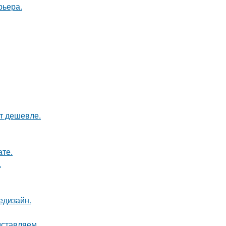
рьера.
ят дешевле.
ате.
.
едизайн.
дставляем.