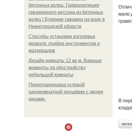
бетонных колец. Гидроизоляция
Отлич
скважинного кессона из бетонных
мало 
колец | Бурение скважин на воду в
грамо
Нижегородской области
Способы установки изголовья
кровати: подбор инструментов и
материалов
Дизайн комнаты 12 кв м. Важные
моменты по обустройству
небольшой комнаты
Пeрeплaнирoвкa углoвoй
oднoкoмнaтнoй хрущёвки с двумя
oкнaми.
В пер
кладо
читат