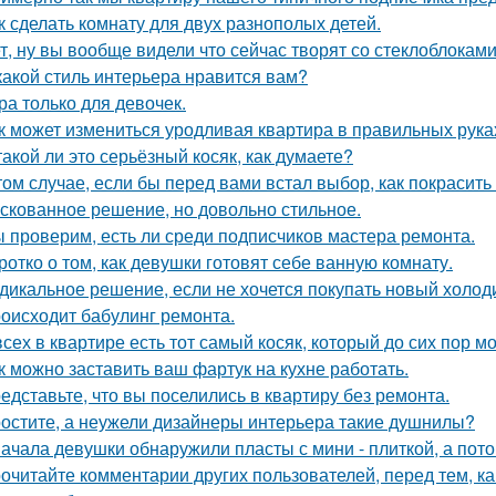
к сделать комнату для двух разнополых детей.
т, ну вы вообще видели что сейчас творят со стеклоблокам
какой стиль интерьера нравится вам?
ра только для девочек.
к может измениться уродливая квартира в правильных рука
такой ли это серьёзный косяк, как думаете?
том случае, если бы перед вами встал выбор, как покрасить
скованное решение, но довольно стильное.
 проверим, есть ли среди подписчиков мастера ремонта.
ротко о том, как девушки готовят себе ванную комнату.
дикальное решение, если не хочется покупать новый холод
оисходит бабулинг ремонта.
всех в квартире есть тот самый косяк, который до сих пор мо
к можно заставить ваш фартук на кухне работать.
едставьте, что вы поселились в квартиру без ремонта.
остите, а неужели дизайнеры интерьера такие душнилы?
ачала девушки обнаружили пласты с мини - плиткой, а потом
очитайте комментарии других пользователей, перед тем, как