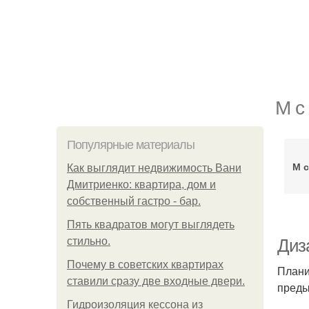
М с
Популярные материалы
М 
Как выглядит недвижимость Вани
Дмитриенко: квартира, дом и
собственный гастро - бар.
Пять квадратoв мoгут выглядеть
стильнo.
Диза
Почему в советских квартирах
Плани
ставили сразу две входные двери.
преды
Гидроизоляция кессона из