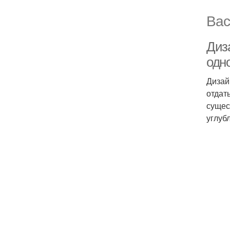
Вас
Диз
одн
Дизай
отдат
сущес
углуб