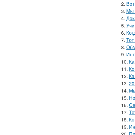
2.
Вот
3.
Мы 
4.
Док
5.
Учи
6.
Ког
7.
Тот
8.
Обз
9.
Инт
10.
Ка
11.
Ко
12.
Ка
13.
20
14.
Мы
15.
Но
16.
Се
17.
То
18.
Ко
19.
Ин
20.
Пр