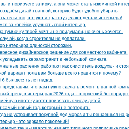
 вы игнорируете затирку, а она может стать изюминкой инте
создаём дизайн ванной, которую будет удобно убирать.
азательство, что уют и красоту делают детали интерьера!
мся за копейки улучшать свой интерьер.
да тумбочку твоей мечты не придумали, но очень хочется.
 случай, когда строителям не доплатили.
ор интерьера одинокой сторожки.
ересное дизайнерское решение для совместного кабинета.
к укладывать керамогранит в небольшой комнате.
мнатные растения работают как очиститель воздуха - и сто
кой вариант пола вам больше всего нравится и почему?
16 был десять лет надад.
 представим, что вам нужно сделать ремонт в ванной комн
вый тренд в интерьерах 2026 года - творческий беспорядок
мейную ипотеку хотят привязать к числу детей.
т самый новый год, который не повторить.
гда не устраивает покупной дед мороз и ты решаешься на р
терьер - это зеркало поколений!
имерно так мы квартиру нашего типичного подписчика пре