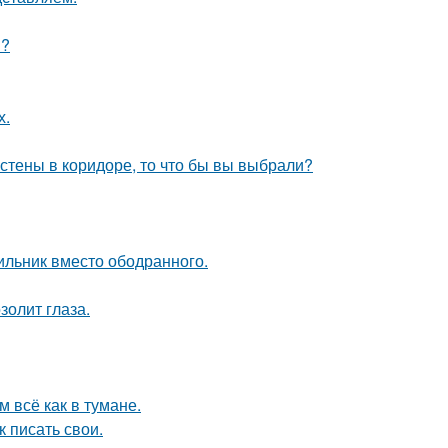
и?
х.
 стены в коридоре, то что бы вы выбрали?
ильник вместо ободранного.
золит глаза.
 всё как в тумане.
 писать свои.