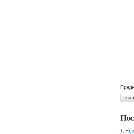
Предн
читат
Пос
1.
Нео