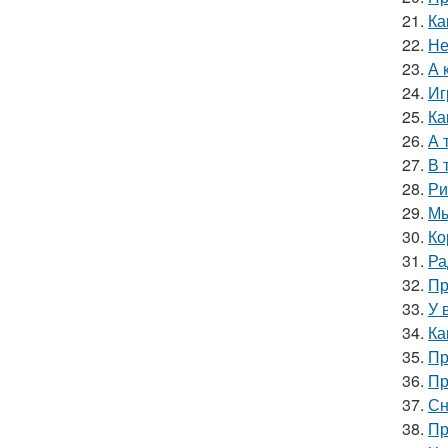
21.
Ка
22.
Не
23.
А 
24.
Иг
25.
Ка
26.
А 
27.
В 
28.
Ри
29.
Мы
30.
Ко
31.
Ра
32.
Пр
33.
У 
34.
Ка
35.
Пр
36.
Пр
37.
Сн
38.
Пр