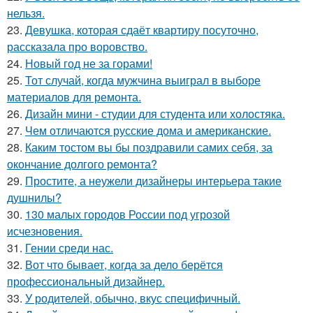
нельзя.
23.
Девушка, которая сдаёт квартиру посуточно,
рассказала про воровство.
24.
Новый год не за горами!
25.
Тот случай, когда мужчина выиграл в выборе
материалов для ремонта.
26.
Дизайн мини - студии для студента или холостяка.
27.
Чем отличаются русские дома и американские.
28.
Каким тостом вы бы поздравили самих себя, за
окончание долгого ремонта?
29.
Простите, а неужели дизайнеры интерьера такие
душнилы?
30.
130 малых городов России под угрозой
исчезновения.
31.
Гении среди нас.
32.
Вот что бывает, когда за дело берётся
профессиональный дизайнер.
33.
У родителей, обычно, вкус специфичный.