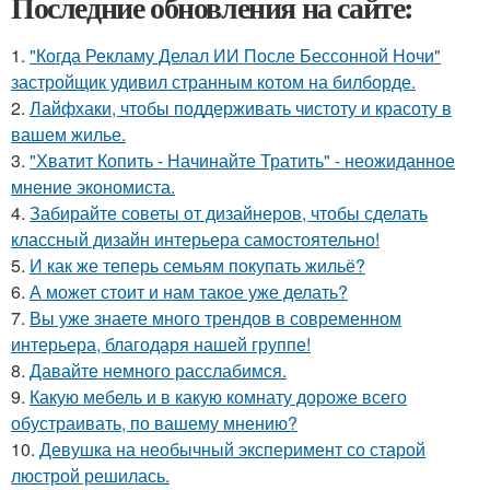
Последние обновления на сайте:
1.
"Когда Рекламу Делал ИИ После Бессонной Ночи"
застройщик удивил странным котом на билборде.
2.
Лайфхаки, чтобы поддерживать чистоту и красоту в
вашем жилье.
3.
"Хватит Копить - Начинайте Тратить" - неожиданное
мнение экономиста.
4.
Забирайте советы от дизайнеров, чтобы сделать
классный дизайн интерьера самостоятельно!
5.
И как же теперь семьям покупать жильё?
6.
А может стоит и нам такое уже делать?
7.
Вы уже знаете много трендов в современном
интерьера, благодаря нашей группе!
8.
Давайте немного расслабимся.
9.
Какую мебель и в какую комнату дороже всего
обустраивать, по вашему мнению?
10.
Девушка на необычный эксперимент со старой
люстрой решилась.