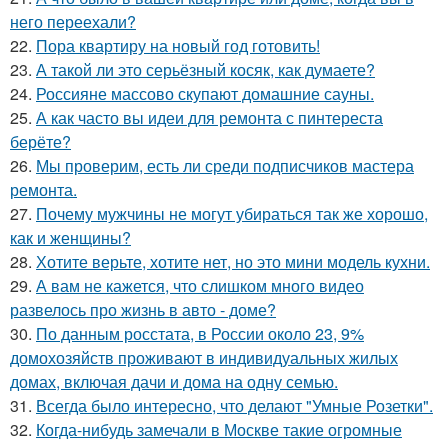
него переехали?
22.
Пора квартиру на новый год готовить!
23.
А такой ли это серьёзный косяк, как думаете?
24.
Россияне массово скупают домашние сауны.
25.
А как часто вы идеи для ремонта с пинтереста
берёте?
26.
Мы проверим, есть ли среди подписчиков мастера
ремонта.
27.
Почему мужчины не могут убираться так же хорошо,
как и женщины?
28.
Хотите верьте, хотите нет, но это мини модель кухни.
29.
А вам не кажется, что слишком много видео
развелось про жизнь в авто - доме?
30.
По данным росстата, в России около 23, 9%
домохозяйств проживают в индивидуальных жилых
домах, включая дачи и дома на одну семью.
31.
Всегда было интересно, что делают "Умные Розетки".
32.
Когда-нибудь замечали в Москве такие огромные