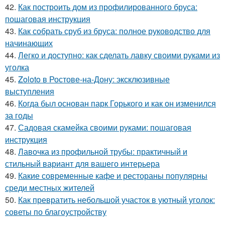
42.
Как построить дом из профилированного бруса:
пошаговая инструкция
43.
Как собрать сруб из бруса: полное руководство для
начинающих
44.
Легко и доступно: как сделать лавку своими руками из
уголка
45.
Zoloto в Ростове-на-Дону: эксклюзивные
выступления
46.
Когда был основан парк Горького и как он изменился
за годы
47.
Садовая скамейка своими руками: пошаговая
инструкция
48.
Лавочка из профильной трубы: практичный и
стильный вариант для вашего интерьера
49.
Какие современные кафе и рестораны популярны
среди местных жителей
50.
Как превратить небольшой участок в уютный уголок:
советы по благоустройству