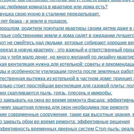
вас любимая комната в квартире или дома есть?
вушка свою кухню в сталинке переделывает.
 лет брака - и земля в подарок.
прошлом, родители покупали квартиры своим детям даже в 
трые собственники земли и дома сидят в ожидании лучшег
вот не смейтесь над людьми, которые собирают хорошие ве
реезд в новую квартиру - это важный и ответственный про
гда у тебя мало денег, но много желаний по дизайну кварти
кая вентиляция нужна для котельной: советы и рекомендац
ды и особенности утилизации грунта после земляных работ
тественная вытяжка из котельной в частном доме: принцип
олько стоит простейшая вентиляция для газовой плиты: по
них скапливаются пыль, грязь, плесень и микробы.
о закрывать на окна во время ремонта фасада: эффектив
чему защитная пленка для окон необходима при ремонте
кие современные сооружения, такие как высотные здания,
о закрыть обои во время ремонта: эффективные решения
фективность временных дверных систем Стоп-пыль: реаль