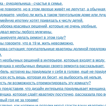
а - рукодельница - счастье в семье.
не поверите, но в этом дворце живёт не депутат, а обычная
 думаете, удобно ли жить в таком треугольном доме или луч
мейную ипотеку хотят привязать к числу детей.
дборка красивых решений, которые не очень удобные.
двал мечты любого мужчины.
анируете делать ремонт в этом году?
вы говорите, что в 19 м. жить невозможно.
кова ситуация: покупательнице квартиры долиной предложи
и.
п необычных решений в интерьере, которые входят в моду.
вушка о необычных фишках своего ремонта рассказывает.
бель, которую вы придумали у себя в голове, ещё не прид
всех есть вещь, которая их бесит, но выбросить её нельзя.
есть ли возможность отремонтировать эту комнату?
 представим, что дизайн интерьера придумывает женщина 
вушка, которая сдаёт квартиру посуточно, рассказала про в
вый год не за горами!
глядно, как натяжные потолки могут спасти вашу квартиру о