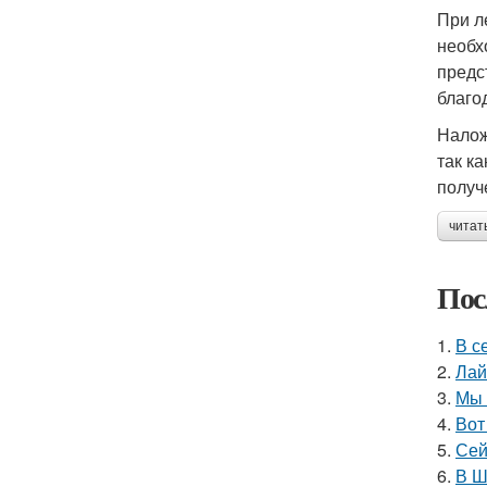
При л
необх
предс
благо
Налож
так к
получ
читат
Пос
1.
В с
2.
Лай
3.
Мы 
4.
Вот
5.
Сей
6.
В Ш