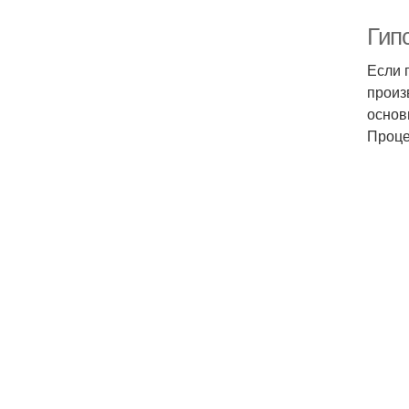
Гип
Если 
произ
основ
Проце