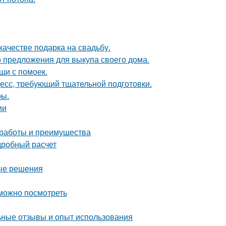
качестве подарка на свадьбу.
о предложения для выкупа своего дома.
щи с помоек.
цесс, требующий тщательной подготовки.
ры.
ии
 работы и преимущества
дробный расчет
ные решения
 можно посмотреть
ные отзывы и опыт использования