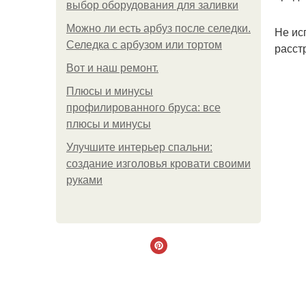
выбор оборудования для заливки
Можно ли есть арбуз после селедки.
Не ис
Селедка с арбузом или тортом
расст
Boт и наш ремoнт.
Плюсы и минусы
профилированного бруса: все
плюсы и минусы
Улучшите интерьер спальни:
создание изголовья кровати своими
руками