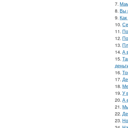
7.
Мам
8.
Вы 
9.
Как
10.
Се
11.
По
12.
По
13.
Пл
14.
А 
15.
Та
деньг
16.
То
17.
Де
18.
Ме
19.
У 
20.
А 
21.
Мы
22.
Де
23.
Но
24.
На