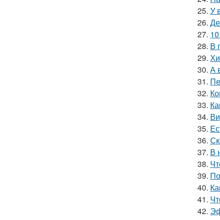
25.
У 
26.
Де
27.
10
28.
В 
29.
Хи
30.
А 
31.
Пе
32.
Ко
33.
Ка
34.
Ви
35.
Ес
36.
Ск
37.
В 
38.
Чт
39.
По
40.
Ка
41.
Чт
42.
Эф