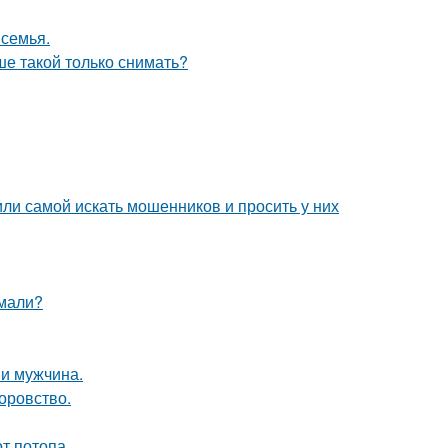
 семья.
ше такой только снимать?
ли самой искать мошенников и просить у них
умали?
и мужчина.
оровство.
т потопа.