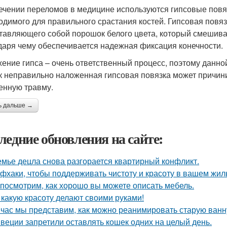
ечении переломов в медицине используются гипсовые повя
одимого для правильного срастания костей. Гипсовая повяз
тавляющего собой порошок белого цвета, который смешивае
даря чему обеспечивается надежная фиксация конечности.
ение гипса – очень ответственный процесс, поэтому данно
ак неправильно наложенная гипсовая повязка может причин
енную травму.
ь дальше →
ледние обновления на сайте:
емье децла снова разгорается квартирный конфликт.
фхаки, чтобы поддерживать чистоту и красоту в вашем жил
посмотрим, как хорошо вы можете описать мебель.
 какую красоту делают своими руками!
час мы представим, как можно реанимировать старую ванн
веции запретили оставлять кошек одних на целый день.