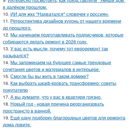
9.
Интересно посмотреть, как представляли "Умный дом"
в далёком прошлом.
10.
ИИ для жкх "Нахватался" словечек у россиян.
11.
Ретроспектива дизайнов кухонь от нашего времени
до прошлого.
12.
Мы начинаем подготавливать подписчиков, которые
собираются делать ремонт в 2026 году.
13.
У вас есть мысли, почему тот евроремонт так
назывался?
14.
Мы запоминаем на будущее самые трендовые
сочетания цветов и материалов в интерьере.
15.
Смогли бы вы жить в таком домике?
16.
Как выбрать шкаф-кровать трансформер: советы
покупателю
17.
А вы думаете, что у вас в квартире грязно.
18.
Новый год - новая причина реорганизовать
пространсто в ванной.
19.
Ещё одну подборку благородных цветов для ремонта
дома ловите.