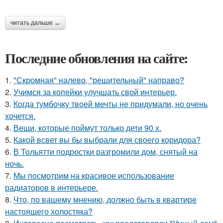
читать дальше →
Последние обновления на сайте:
1.
"Скромная" налево, "решительный" направо?
2.
Учимся за копейки улучшать свой интерьер.
3.
Когда тумбочку твоей мечты не придумали, но очень
хочется.
4.
Вещи, которые поймут только дети 90 х.
5.
Какой всвет вы бы выбрали для своего коридора?
6.
В Тольятти подростки разгромили дом, снятый на
ночь.
7.
Мы посмотрим на красивое использование
радиаторов в интерьере.
8.
Что, по вашему мнению, должно быть в квартире
настоящего холостяка?