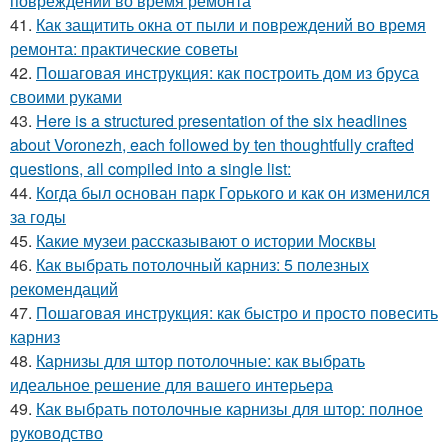
повреждений во время ремонта
41.
Как защитить окна от пыли и повреждений во время
ремонта: практические советы
42.
Пошаговая инструкция: как построить дом из бруса
своими руками
43.
Here is a structured presentation of the six headlines
about Voronezh, each followed by ten thoughtfully crafted
questions, all compiled into a single list:
44.
Когда был основан парк Горького и как он изменился
за годы
45.
Какие музеи рассказывают о истории Москвы
46.
Как выбрать потолочный карниз: 5 полезных
рекомендаций
47.
Пошаговая инструкция: как быстро и просто повесить
карниз
48.
Карнизы для штор потолочные: как выбрать
идеальное решение для вашего интерьера
49.
Как выбрать потолочные карнизы для штор: полное
руководство