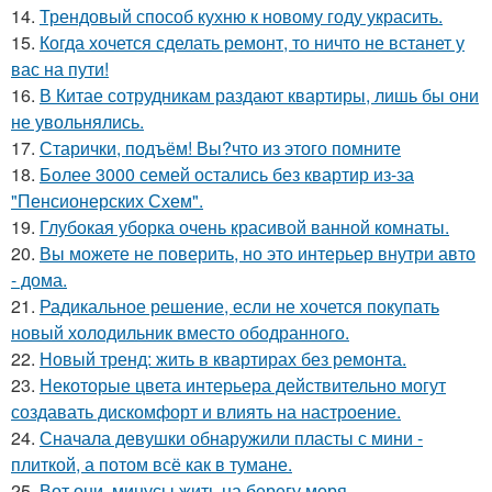
14.
Трендовый способ кухню к новому году украсить.
15.
Когда хочется сделать ремонт, то ничто не встанет у
вас на пути!
16.
В Китае сотрудникам раздают квартиры, лишь бы они
не увольнялись.
17.
Старички, подъём! Вы?что из этого помните
18.
Более 3000 семей остались без квартир из-за
"Пенсионерских Схем".
19.
Глубокая уборка очень красивой ванной комнаты.
20.
Вы можете не поверить, но это интерьер внутри авто
- дома.
21.
Радикальное решение, если не хочется покупать
новый холодильник вместо ободранного.
22.
Новый тренд: жить в квартирах без ремонта.
23.
Некоторые цвета интерьера действительно могут
создавать дискомфорт и влиять на настроение.
24.
Сначала девушки обнаружили пласты с мини -
плиткой, а потом всё как в тумане.
25.
Вот они, минусы жить на берегу моря.