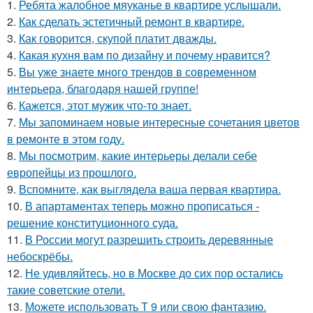
1.
Ребята жалобное мяуканье в квартире услышали.
2.
Как сделать эстетичный ремонт в квартире.
3.
Как говорится, скупой платит дважды.
4.
Какая кухня вам по дизайну и почему нравится?
5.
Вы уже знаете много трендов в современном
интерьера, благодаря нашей группе!
6.
Кажется, этот мужик что-то знает.
7.
Мы запоминаем новые интересные сочетания цветов
в ремонте в этом году.
8.
Мы посмотрим, какие интерьеры делали себе
европейцы из прошлого.
9.
Вспомните, как выглядела ваша первая квартира.
10.
В апартаментах теперь можно прописаться -
решение конституционного суда.
11.
В России могут разрешить строить деревянные
небоскрёбы.
12.
Не удивляйтесь, но в Москве до сих пор остались
такие советские отели.
13.
Можете использовать Т 9 или свою фантазию.