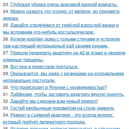
23.
Глубокая уборка очень красивой ванной комнаты.
24.
Можно назвать что угодно: от мебели, до предмета
декора.
25.
Давайте отвлечёмся от тяжёлой взрослой жизни и
мы вспомним что-нибудь ностальгическое.
26.
Купили коробку дома с голыми стенами и устроили
там настоящий интерьерный рай своими руками.
27.
Пришли проверить квартиру на 42-м этаже и увидели
длинные трещины.
28.
Вот они и перестали прятаться.
29.
Оказывается, мы даже с резинками на холодильнике
неправильно поступали.
30.
Что происходит в Японии с недвижимостью?
31.
Лайфхаки, чтобы заставить квартиру вкусно пахнуть.
32.
Давайте мы сделаем вам новый ремонт!
33.
Гостей необычным предметом на столе удивите.
34.
Ремонт в съёмной квартире - это всегда вопрос,
который требует деликатного подхода.
35.
История девушки, которая проснулась в страшном