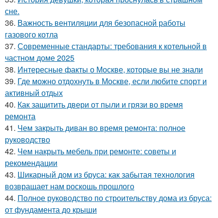
сне.
36.
Важность вентиляции для безопасной работы
газового котла
37.
Современные стандарты: требования к котельной в
частном доме 2025
38.
Интересные факты о Москве, которые вы не знали
39.
Где можно отдохнуть в Москве, если любите спорт и
активный отдых
40.
Как защитить двери от пыли и грязи во время
ремонта
41.
Чем закрыть диван во время ремонта: полное
руководство
42.
Чем накрыть мебель при ремонте: советы и
рекомендации
43.
Шикарный дом из бруса: как забытая технология
возвращает нам роскошь прошлого
44.
Полное руководство по строительству дома из бруса:
от фундамента до крыши