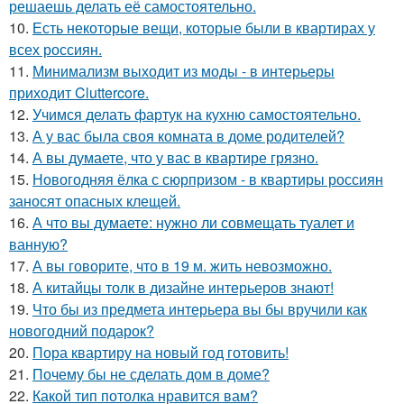
решаешь делать её самостоятельно.
10.
Есть некоторые вещи, которые были в квартирах у
всех россиян.
11.
Минимализм выходит из моды - в интерьеры
приходит Cluttercore.
12.
Учимся делать фартук на кухню самостоятельно.
13.
А у вас была своя комната в доме родителей?
14.
А вы думаете, что у вас в квартире грязно.
15.
Новогодняя ёлка с сюрпризом - в квартиры россиян
заносят опасных клещей.
16.
А что вы думаете: нужно ли совмещать туалет и
ванную?
17.
А вы говорите, что в 19 м. жить невозможно.
18.
А китайцы толк в дизайне интерьеров знают!
19.
Что бы из предмета интерьера вы бы вручили как
новогодний подарок?
20.
Пора квартиру на новый год готовить!
21.
Почему бы не сделать дом в доме?
22.
Какой тип потолка нравится вам?