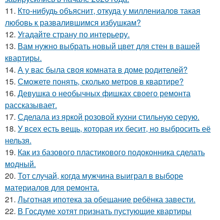
11.
Кто-нибудь объяснит, откуда у миллениалов такая
любовь к развалившимся избушкам?
12.
Угадайте страну по интерьеру.
13.
Вам нужно выбрать новый цвет для стен в вашей
квартиры.
14.
А у вас была своя комната в доме родителей?
15.
Сможете понять, сколько метров в квартире?
16.
Девушка о необычных фишках своего ремонта
рассказывает.
17.
Сделала из яркой розовой кухни стильную серую.
18.
У всех есть вещь, которая их бесит, но выбросить её
нельзя.
19.
Как из базового пластикового подоконника сделать
модный.
20.
Тот случай, когда мужчина выиграл в выборе
материалов для ремонта.
21.
Льготная ипотека за обещание ребёнка завести.
22.
В Госдуме хотят признать пустующие квартиры