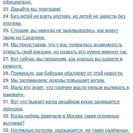
официально.
23.
Давайте мы поиграем!
24.
Без детей не взять ипотеку, но детей не завести без
ипотеки.
25.
Спорим, вы никогда не задумывались, как живут
люди на Сахалине.
26.
Мы представим, что у вас появилась возможность
открыть свой магазин, но назвать его нужно именно так.
27.
Вот сейчас мы проверим, как хорошо вы шарите в
ремонте.
28.
Прикиньте, как бабушки обалдеют от этой новости.
29.
Мы запоминаем: доходы повышает интим.
30.
Мало кто знает, что горячее масло нельзя выливать в
раковину.
31.
Вот что бывает когда дизайном кухни занимается
девушка.
32.
Когда-нибудь замечали в Москве такие огромные
вытяжки?
33.
Натяжные потолки, оказывается, не такие надёжные.