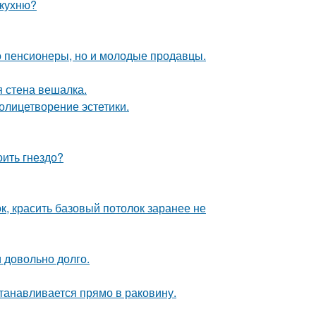
 кухню?
о пенсионеры, но и молодые продавцы.
 стена вешалка.
олицетворение эстетики.
оить гнездо?
к, красить базовый потолок заранее не
и довольно долго.
танавливается прямо в раковину.