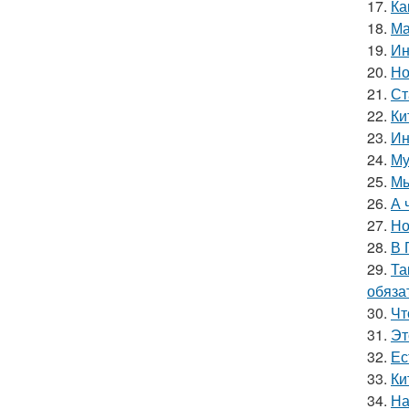
17.
Ка
18.
Ма
19.
Ин
20.
Но
21.
Ст
22.
Ки
23.
Ин
24.
Му
25.
Мы
26.
А 
27.
Но
28.
В 
29.
Та
обяза
30.
Чт
31.
Эт
32.
Ес
33.
Ки
34.
На