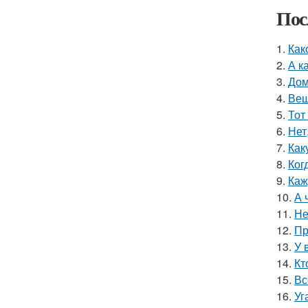
Пос
1.
Как
2.
А к
3.
Дом
4.
Вещ
5.
Тот
6.
Нет
7.
Как
8.
Ког
9.
Каж
10.
А 
11.
Не
12.
Пр
13.
У 
14.
Кт
15.
Вс
16.
Уг