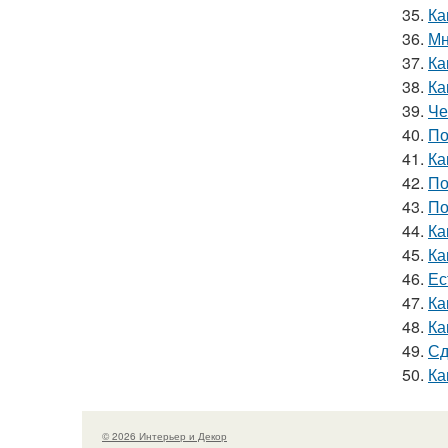
35.
Ка
36.
Мн
37.
Ка
38.
Ка
39.
Че
40.
По
41.
Ка
42.
По
43.
По
44.
Ка
45.
Ка
46.
Ес
47.
Ка
48.
Ка
49.
Сд
50.
Ка
© 2026 Интерьер и Декор