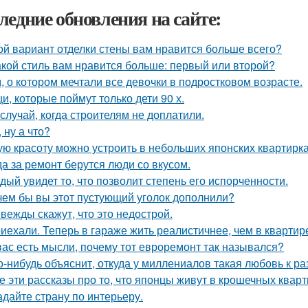
ледние обновления на сайте:
ой вариант отделки стены вам нравится больше всего?
акой стиль вам нравится больше: первый или второй?
, о котором мечтали все девочки в подростковом возрасте.
и, которые поймут только дети 90 х.
 случай, когда строителям не доплатили.
, ну а что?
ую красоту можно устроить в небольших японских квартирка
да за ремонт берутся люди со вкусом.
дый увидет то, что позволит степень его испорченности.
чем бы вы этот пустующий уголок дополнили?
вежды скажут, что это недострой.
иехали. Теперь в гараже жить реалистичнее, чем в квартир
вас есть мысли, почему тот евроремонт так назывался?
о-нибудь объяснит, откуда у миллениалов такая любовь к 
е эти рассказы про то, что японцы живут в крошечных кварти
адайте страну по интерьеру.