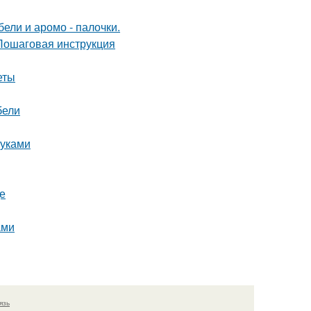
ели и аромо - палочки.
 Пошаговая инструкция
еты
бели
руками
де
ами
язь