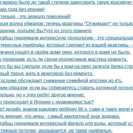
к можно было до такой степени замусорить такую красивую
ма года без иронии!
терьер - это зеркало поколений!
вая волна обманов: теперь квартиры "Отжимают" не тольк
арички, подъём! Вы?что из этого помните
тайцы придумали интересную технологию - это специальная
тересные приблуды, которые сделают из вашей квартиры - 
жчина нашёл в своём доме окно, которого в доме не было.
 проверим, есть ли среди подписчиков мастера ремонта.
что бы вы сделали, если бы к вам на окно залезла белка стр
вый тренд: жить в квартирах без ремонта.
Госдуме обсуждают снижение семейной ипотеки до 4%.
ким образом, если вы собираетесь ставить натяжной потоло
тельно, но у этих ребят другое мнение.
о происходит в Японии с недвижимостью?
от дизайн знаком каждому ребёнку 90 х. сами в таких жили 
ть мнение, что девы - самый аккуратный знак зодиака.
тайцы придумали интересный фильтр для воды, который ус
тяжные потолки, оказывается, не такие надёжные.