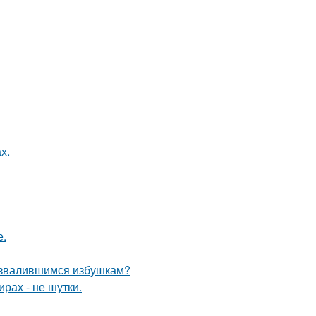
х.
е.
развалившимся избушкам?
рах - не шутки.