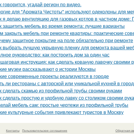
к говорится, угадай регион по видео.
огие для "Аромата Чистоты" используют одеколоны для меб
к я делаю вентиляцию для газовых котлов в частном доме:
к защитить мебель во время ремонта: лучшие варианты
м закрыть мебель при ремонте квартиры: практические сов
чему защитное покрытие на поле обязательно при ремонте
к выбрать лучшую укрывную пленку для ремонта вашей ме
лное руководство: как построить дом за один час
шаговая инструкция: как сделать кованую лавочку своими 
кие музеи рассказывают о истории Москвы
кие современные проекты реализуются в городе
ть ли рестораны с авторской или уникальной кухней в горо
к сделать скамью из профильной трубы своими руками
к сделать простую и удобную лавку со столиком своими рук
елай мебель сам: простые чертежи из профильной трубы
кие культурные события привлекают туристов в Москву
Контакты
Пользовательское соглашение
Обратная св