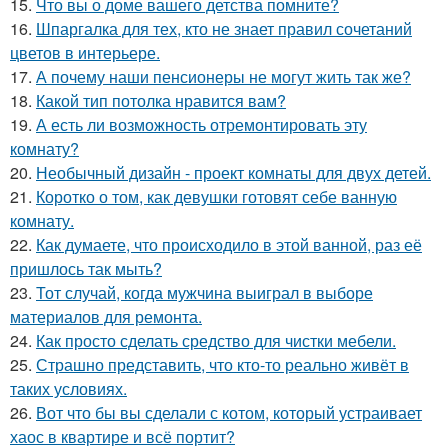
15.
Что вы о доме вашего детства помните?
16.
Шпаргалка для тех, кто не знает правил сочетаний
цветов в интерьере.
17.
А почему наши пенсионеры не могут жить так же?
18.
Какой тип потолка нравится вам?
19.
А есть ли возможность отремонтировать эту
комнату?
20.
Необычный дизайн - проект комнаты для двух детей.
21.
Коротко о том, как девушки готовят себе ванную
комнату.
22.
Как думаете, что происходило в этой ванной, раз её
пришлось так мыть?
23.
Тот случай, когда мужчина выиграл в выборе
материалов для ремонта.
24.
Как просто сделать средство для чистки мебели.
25.
Страшно представить, что кто-то реально живёт в
таких условиях.
26.
Вот что бы вы сделали с котом, который устраивает
хаос в квартире и всё портит?