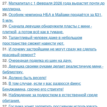
27.
Маткапитал с 1 февраля 2026 года вырастет почти до
миллиона.
28.
Особняк чемпиона НБА в Майами продаётся за $31,
5 млн.
29.
Сначала девушки обнаружили пласты с мини -
плиткой, а потом всё как в тумане.
30.
Талантливый человек даже в небольшом
пространстве сможет навести уют.
31.
И почему застройщики не могут сразу же сделать
красивый ремонт?
32.
Очередная поделка из шин на дачу.
33.
Девушка своими руками делает реалистичную мини -
библиотеку.
34.
Должно быть весело!
35.
В том случае, если у вас разросся фикус
Бенджамина, срочно его стригите!
36.
Наблюдение за подростком в естественной среде
обитания.
37.
Госдума хочет запретить россиянам использовать