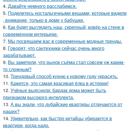
4.
Давайте немного расслабимся.
5.
Поделитесь ностальгичными вещами, которые видели
, внимание, только в доме у бабушки.
6.
Как будет выглядить наш, скрепный, ковёр на стене в
современном интерьере.
7.
Мы посвящаем вас в современные модные тренды.
8.
Говорят, что сантехники сейчас очень много
зарабатывают.
9.
Вы заметили, что рынок съёма стал совсем уж каким-
то сложным?
10.
Трендовый способ кухню к новому году украсить.
11.
Кажется, это самая красивая ёлка в истории!
12.
Учёные выяснили: бардак дома может быть
признаком высокого интеллекта.
13.
А вы знали, что дубайские квартиры отличаются от
наших?
14.
Удивительно, как быстро китайцы убираются в
квартире, когда надо.