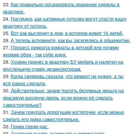
23.
Как правильно организовать хранение одежды в
квартире.
24.
Наглядно, как натяжные потолки могут спасти вашу
квартиру от потопа.
25.
Вот как выглядит в дом, в котором живет 16 детей.
26.
А теперь вспомните, как вы заселялись в общежитие.
27.
Процесс ремонта комнаты в детской или почему
жидкие обои - так себе идея.
28.
Хозяин принёс в квартиру БУ мебель и налетел на
кругленькую сумму дезинсекторам.
29.
Когда свекровь сказала, что ремонт не нужен, а ты
всё равно сделала.
30.
Действительно, зачем тратить безумные деньги на
красивую входную дверь, если можно её сделать
самостоятельно?
31.
Зачем покупать дорогущие когтеточки, если можно
сделать его дома самостоятельно.
32.
Гении среди нас.
33.
Заглянем внутрь знаменитых коммуналок.