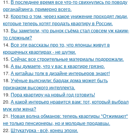
11.
В последнее время все что-то свихнулись по поводу
органайзинга, примерно всего.
12.
Коротко о том, через какое унижение проходят люди,
которые теперь хотят продать квартиру в России.
13.
Вы заметили, что рынок съёма стал совсем уж каким-
то сложным?
14.
Все эти рассказы про то, что японцы живут в
крошечных квартирах - не шутки.
15.
Сейчас все строительные материалы подорожали.
16.
А вы думаете, что у вас в квартире грязно.
17.
А китайцы толк в дизайне интерьеров знают!
18.
Учёные выяснили: бардак дома может быть
признаком высокого интеллекта.
19.
Пора квартиру на новый год готовить!
20.
А какой интерьер нравится вам: тот, который выбрал
муж или жена?
21.
Новая волна обманов: теперь квартиры "Отжимают"
не только пенсионеры, но и молодые продавцы.
22.
Штукатурка - всё, конец эпохи.