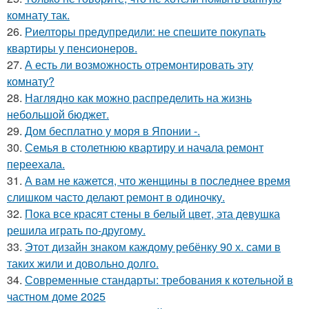
комнату так.
26.
Риелторы предупредили: не спешите покупать
квартиры у пенсионеров.
27.
А есть ли возможность отремонтировать эту
комнату?
28.
Наглядно как можно распределить на жизнь
небольшой бюджет.
29.
Дом бесплатно у моря в Японии -.
30.
Семья в столетнюю квартиру и начала ремонт
переехала.
31.
А вам не кажется, что женщины в последнее время
слишком часто делают ремонт в одиночку.
32.
Пока все красят стены в белый цвет, эта девушка
решила играть по-другому.
33.
Этот дизайн знаком каждому ребёнку 90 х. сами в
таких жили и довольно долго.
34.
Современные стандарты: требования к котельной в
частном доме 2025