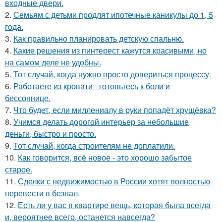
входные двери.
2.
Семьям с детьми продлят ипотечные каникулы до 1, 5
года.
3.
Как правильно планировать детскую спальню.
4.
Какие решения из пинтерест кажутся красивыми, но
на самом деле не удобны.
5.
Тот случай, когда нужно просто довериться процессу.
6.
Работаете из кровати - готовьтесь к боли и
бессоннице.
7.
Что будет, если миллениалу в руки попадёт хрущёвка?
8.
Учимся делать дорогой интерьер за небольшие
деньги, быстро и просто.
9.
Тот случай, когда строителям не доплатили.
10.
Как говорится, всё новое - это хорошо забытое
старое.
11.
Сделки с недвижимостью в России хотят полностью
перевести в безнал.
12.
Есть ли у вас в квартире вещь, которая была всегда
и, вероятнее всего, останется навсегда?