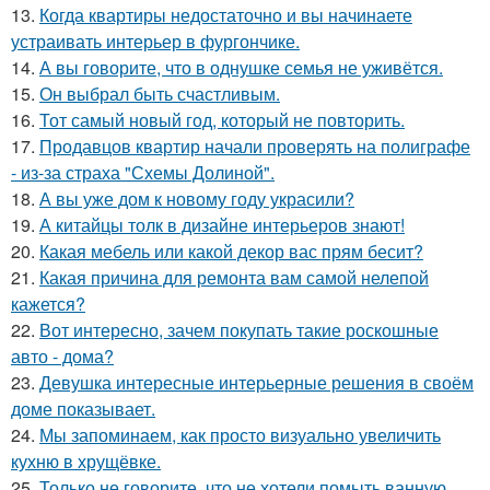
13.
Когда квартиры недостаточно и вы начинаете
устраивать интерьер в фургончике.
14.
А вы говорите, что в однушке семья не уживётся.
15.
Он выбрал быть счастливым.
16.
Тот самый новый год, который не повторить.
17.
Продавцов квартир начали проверять на полиграфе
- из-за страха "Схемы Долиной".
18.
А вы уже дом к новому году украсили?
19.
А китайцы толк в дизайне интерьеров знают!
20.
Какая мебель или какой декор вас прям бесит?
21.
Какая причина для ремонта вам самой нелепой
кажется?
22.
Вот интересно, зачем покупать такие роскошные
авто - дома?
23.
Девушка интересные интерьерные решения в своём
доме показывает.
24.
Мы запоминаем, как просто визуально увеличить
кухню в хрущёвке.
25.
Только не говорите, что не хотели помыть ванную